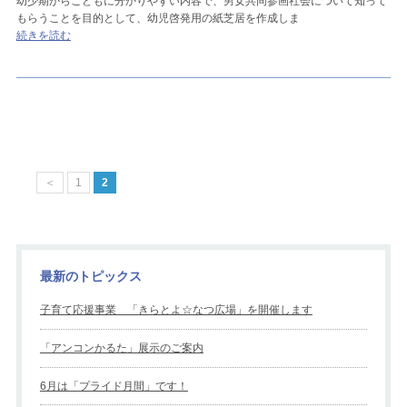
幼少期からこどもに分かりやすい内容で、男女共同参画社会について知って
もらうことを目的として、幼児啓発用の紙芝居を作成しま
続きを読む
＜
1
2
最新のトピックス
子育て応援事業 「きらとよ☆なつ広場」を開催します
「アンコンかるた」展示のご案内
6月は「プライド月間」です！