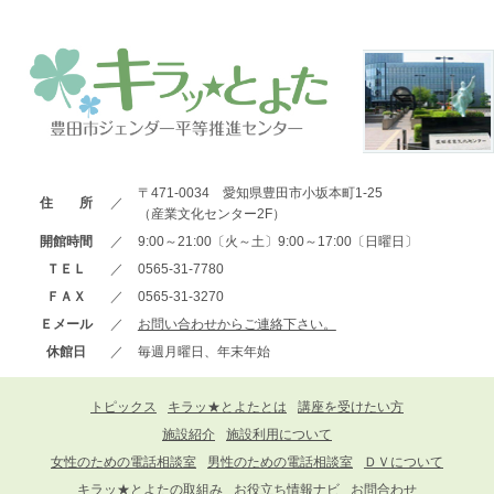
〒471-0034 愛知県豊田市小坂本町1-25
住 所
／
（産業文化センター2F）
開館時間
／
9:00～21:00〔火～土〕9:00～17:00〔日曜日〕
ＴＥＬ
／
0565-31-7780
ＦＡＸ
／
0565-31-3270
Ｅメール
／
お問い合わせからご連絡下さい。
休館日
／
毎週月曜日、年末年始
トピックス
キラッ★とよたとは
講座を受けたい方
施設紹介
施設利用について
女性のための電話相談室
男性のための電話相談室
ＤＶについて
キラッ★とよたの取組み
お役立ち情報ナビ
お問合わせ