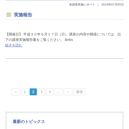
各講座実施レポート
｜
2018年07月05日
実施報告
【開催日】 平成３０年６月１７日（日） 講座の内容や模様については、以
下の講座実施報告書をご覧ください。 &nbs
続きを読む
＜
1
2
3
4
...
＞
最後
最新のトピックス