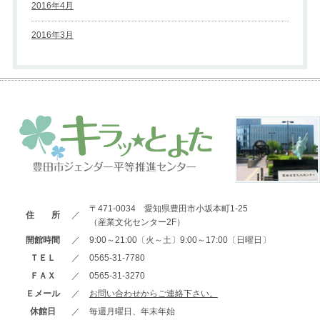
2016年4月
2016年3月
〒471-0034 愛知県豊田市小坂本町1-25
住 所
／
（産業文化センター2F）
開館時間
／
9:00～21:00〔火～土〕9:00～17:00〔日曜日〕
ＴＥＬ
／
0565-31-7780
ＦＡＸ
／
0565-31-3270
Ｅメール
／
お問い合わせからご連絡下さい。
休館日
／
毎週月曜日、年末年始