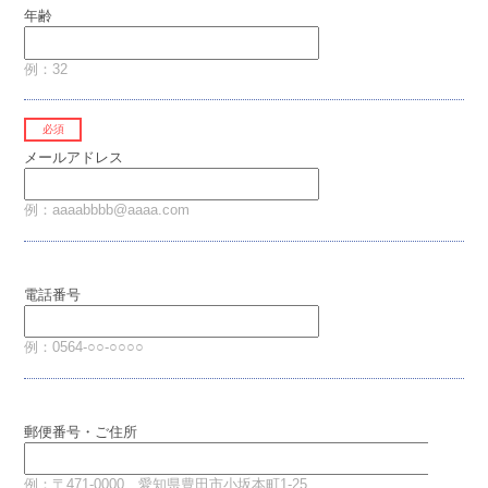
年齢
例：32
必須
メールアドレス
例：aaaabbbb@aaaa.com
電話番号
例：0564-○○-○○○○
郵便番号・ご住所
例：〒471-0000 愛知県豊田市小坂本町1-25