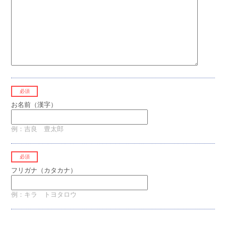
必須
お名前（漢字）
例：吉良 豊太郎
必須
フリガナ（カタカナ）
例：キラ トヨタロウ