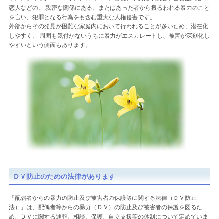
恋人などの、 親密な関係にある、またはあった者から振るわれる暴力のこと
を言い、犯罪となる行為をも含む重大な人権侵害です。
外部からその発見が困難な家庭内において行われることが多いため、潜在化
しやすく、 周囲も気付かないうちに暴力がエスカレートし、被害が深刻化し
やすいという側面もあります。
ＤＶ防止のための法律があります
「配偶者からの暴力の防止及び被害者の保護等に関する法律（ＤＶ防止
法）」は、配偶者等からの暴力（ＤＶ）の防止及び被害者の保護を図るた
め、ＤＶに関する通報、相談、保護、自立支援等の体制について定めていま