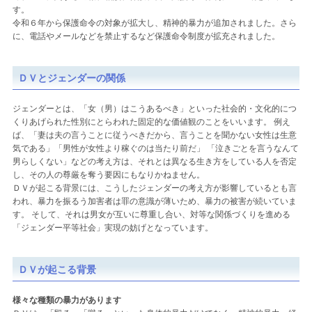
す。
令和６年から保護命令の対象が拡大し、精神的暴力が追加されました。さら
に、電話やメールなどを禁止するなど保護命令制度が拡充されました。
ＤＶとジェンダーの関係
ジェンダーとは、「女（男）はこうあるべき」といった社会的・文化的につ
くりあげられた性別にとらわれた固定的な価値観のことをいいます。 例え
ば、「妻は夫の言うことに従うべきだから、言うことを聞かない女性は生意
気である」「男性が女性より稼ぐのは当たり前だ」 「泣きごとを言うなんて
男らしくない」などの考え方は、それとは異なる生き方をしている人を否定
し、その人の尊厳を奪う要因にもなりかねません。
ＤＶが起こる背景には、こうしたジェンダーの考え方が影響しているとも言
われ、暴力を振るう加害者は罪の意識が薄いため、暴力の被害が続いていま
す。 そして、それは男女が互いに尊重し合い、対等な関係づくりを進める
「ジェンダー平等社会」実現の妨げとなっています。
ＤＶが起こる背景
様々な種類の暴力があります