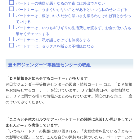
パートナーの機嫌が悪くなるので夜には外出できない
パートナーは、うまくいかないことがあるといつも私のせいにする
パートナーは、根はいい人だから暴力さえ振るわなければ何とかやっ
ていける
パートナーは、いつもギリギリの生活費しか渡さず、お金の使い方も
細かくチェックする
パートナーは、私が話しかけても無視をする
パートナーは、セックスを断ると不機嫌になる
豊田市ジェンダー平等推進センターの取組
「ＤＶ情報をお知らせするコーナー」があります
豊田市ジェンダー平等推進センターの図書・情報コーナーには、「ＤＶ情報
をお知らせするコーナー」を設けています。 ＤＶ相談窓口や、法律相談な
ど、ＤＶに関する様々な情報がまとめられています。関心のある方は、一度
のぞいてみてください。
「こころと身体のセルフケア～パートナーとの関係に息苦しい思いをしてい
ませんか～」を実施しています。
「いつもパートナーの機嫌に振り回される」「夫婦喧嘩を見ている子どもへ
の影響が心配」…など、こんな自分の気持ちに気づいたら、パートナーとの