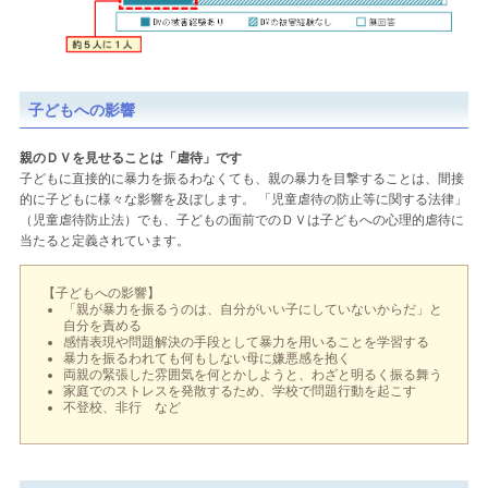
子どもへの影響
親のＤＶを見せることは「虐待」です
子どもに直接的に暴力を振るわなくても、親の暴力を目撃することは、間接
的に子どもに様々な影響を及ぼします。 「児童虐待の防止等に関する法律」
（児童虐待防止法）でも、子どもの面前でのＤＶは子どもへの心理的虐待に
当たると定義されています。
【子どもへの影響】
「親が暴力を振るうのは、自分がいい子にしていないからだ」と
自分を責める
感情表現や問題解決の手段として暴力を用いることを学習する
暴力を振るわれても何もしない母に嫌悪感を抱く
両親の緊張した雰囲気を何とかしようと、わざと明るく振る舞う
家庭でのストレスを発散するため、学校で問題行動を起こす
不登校、非行 など