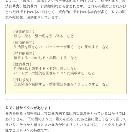
ＤＶは、「殴る」「蹴る」といった身体的暴力だけでなく、精神的暴力、経
済的暴力、性的暴力、行動規制なども含まれます。 これらの暴力はどれかひ
とつだけ振るわれるのではなく、複合的に振るわれる場合が多く、ＤＶの問
題を複雑化、深刻化させています。
【身体的暴力】
殴る・蹴る・髪の毛を引っ張る など
【経済的暴力】
生活費を渡さない・パートナーが働くことに反対する など
【精神的暴力】
無視する・ののしる・馬鹿にする など
【性的暴力】
性的行為を強要する・避妊に協力しない
パートナーの性的な画像をＳＮＳに掲載する など
【行動規制】
交友関係を制限する・携帯電話を細かくチェックする など
ＤＶにはサイクルがあります
暴力を振るう加害者は、常に暴力的で威圧的な態度をとっているばかりでは
ありません。 下の図のように、暴力を振るったあと急に優しくなって謝って
きたり、そうかと思うとまた暴力が始まり…というように、サイクルを繰り
返すこともＤＶの特徴です。