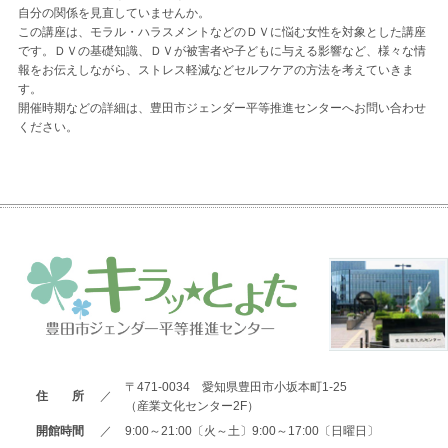
自分の関係を見直していませんか。
この講座は、モラル・ハラスメントなどのＤＶに悩む女性を対象とした講座
です。ＤＶの基礎知識、ＤＶが被害者や子どもに与える影響など、様々な情
報をお伝えしながら、ストレス軽減などセルフケアの方法を考えていきま
す。
開催時期などの詳細は、豊田市ジェンダー平等推進センターへお問い合わせ
ください。
〒471-0034 愛知県豊田市小坂本町1-25
住 所
／
（産業文化センター2F）
開館時間
／
9:00～21:00〔火～土〕9:00～17:00〔日曜日〕