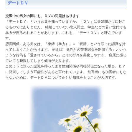
デートＤＶ
交際中の男女の間にも、ＤＶの問題はあります
「デートＤＶ」という言葉を知っていますか。「ＤＶ」は夫婦間だけに起こ
るものではありません。 結婚していない恋人同士、学生などの若い世代でも
暴力が振るわれることがあります。これを、「デートＤＶ」と呼んでいま
す。
恋愛関係にある男女は、「束縛（暴力）」＝「愛情」という誤った認識を持
ってしまうことがあります。 例えば「異性との交友関係を制限する」という
ような行為も「愛されているから」とその行為を美化しやすく、 窮屈に感じ
ていても我慢してしまう傾向があります。
このように誤った認識を持ったまま婚姻関係や同棲関係になった場合、ＤＶ
に発展してしまう可能性があると言われています。 被害者にも加害者にもな
らないために、デートＤＶについて正しい知識をもつことが大切です。