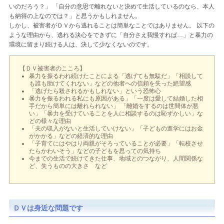
いのだろう？」 「自分の意思で離れないと決めて生活しているのなら、本人
も納得の上なのでは？」と思うかもしれません。
しかし、被害者がＤＶから逃れることは簡単なことではありません。 以下の
ような理由から、逃れる決心をできずに「自分さえ我慢すれば…」と暴力の
環境に留まり続ける人は、決して少なくないのです。
【ＤＶ被害者のこころ】
暴力を振るわれ続けたことによる「逃げても無駄だ」「相談して
も誰も助けてくれない」などの他者への信頼を失った絶望感
「逃げたら殺されるかもしれない」という恐怖心
暴力を振るわれる私にも原因がある」「一度は愛して結婚した相
手だから簡単には離れられない」 「離婚をするのは世間体が悪
い」「暴力を受けていることを人に相談するのは恥ずかしい」な
どの様々な理由
「夫の収入がないと生活していけない」「子どもの進学にはお金
がかかる」などの経済的な理由
「子育てにはやはり両親がそろっていることが必要」「転校させ
たらかわいそう」などの子どもを思っての気持ち
今までの生活で続けてきた仕事、地域とのつながり、人間関係な
ど、失うものの大きさ など
ＤＶは身近な問題です