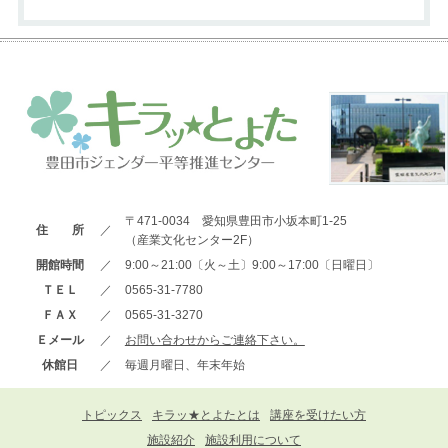
〒471-0034 愛知県豊田市小坂本町1-25
住 所
／
（産業文化センター2F）
開館時間
／
9:00～21:00〔火～土〕9:00～17:00〔日曜日〕
ＴＥＬ
／
0565-31-7780
ＦＡＸ
／
0565-31-3270
Ｅメール
／
お問い合わせからご連絡下さい。
休館日
／
毎週月曜日、年末年始
トピックス
キラッ★とよたとは
講座を受けたい方
施設紹介
施設利用について