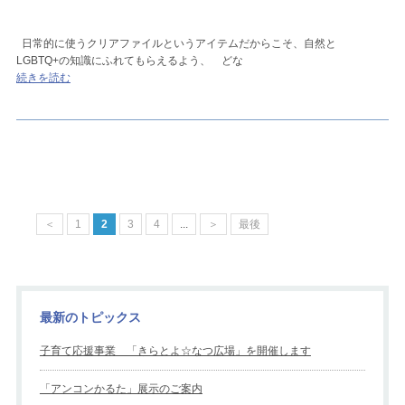
日常的に使うクリアファイルというアイテムだからこそ、自然と
LGBTQ+の知識にふれてもらえるよう、 どな
続きを読む
＜
1
2
3
4
...
＞
最後
最新のトピックス
子育て応援事業 「きらとよ☆なつ広場」を開催します
「アンコンかるた」展示のご案内