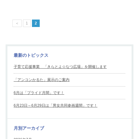
＜
1
2
最新のトピックス
子育て応援事業 「きらとよ☆なつ広場」を開催します
「アンコンかるた」展示のご案内
6月は「プライド月間」です！
6月23日～6月29日は「男女共同参画週間」です！
月別アーカイブ