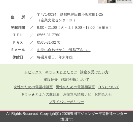
〒471-0034 愛知県豊田市小坂本町1-25
住 所
／
（産業文化センター2F）
開館時間
／
9:00～21:00〔火～土〕9:00～17:00〔日曜日〕
ＴＥＬ
／
0565-31-7780
ＦＡＸ
／
0565-31-3270
Ｅメール
／
お問い合わせからご連絡下さい。
休館日
／
毎週月曜日、年末年始
トピックス
キラッ★とよたとは
講座を受けたい方
施設紹介
施設利用について
女性のための電話相談室
男性のための電話相談室
ＤＶについて
キラッ★とよたの取組み
お役立ち情報ナビ
お問合わせ
プライバシーポリシー
All Rights Reserved. Copyright(C) 2026豊田市ジェンダー平等推進センター
（豊田市）