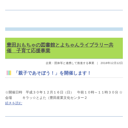
豊田おもちゃの図書館とよちゃんライブラリー共
催 子育て応援事業
企業・団体等と連携して推進する事業
｜
2018年12月12日
「親子であそぼう！」を開催します！
☆開催日時 平成３０年１２月１６日（日） 午前１０時～１１時３０分 ☆
会場 キラッ☆とよた（豊田産業文化センター２
続きを読む