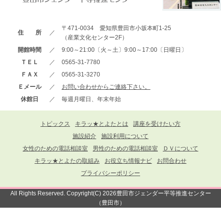
〒471-0034 愛知県豊田市小坂本町1-25
住 所
／
（産業文化センター2F）
開館時間
／
9:00～21:00〔火～土〕9:00～17:00〔日曜日〕
ＴＥＬ
／
0565-31-7780
ＦＡＸ
／
0565-31-3270
Ｅメール
／
お問い合わせからご連絡下さい。
休館日
／
毎週月曜日、年末年始
トピックス
キラッ★とよたとは
講座を受けたい方
施設紹介
施設利用について
女性のための電話相談室
男性のための電話相談室
ＤＶについて
キラッ★とよたの取組み
お役立ち情報ナビ
お問合わせ
プライバシーポリシー
All Rights Reserved. Copyright(C) 2026豊田市ジェンダー平等推進センター
（豊田市）