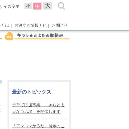
大
中
小
サイズ変更
たとは
｜
お役立ち情報ナビ
｜
お問合せ
最新のトピックス
子育て応援事業 「きらとよ
日
☆なつ広場」を開催します
「アンコンかるた」展示のご