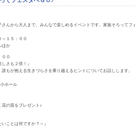
ってフェスタへＧＯ♪
子さんから大人まで、みんなで楽しめるイベントです。家族そろってフ
０～１５：００
ルほか
：００
楽しさも２倍！』
、誰もが抱える生きづらさを乗り越えるヒントについてお話しします。
 小ホール
く花の苗をプレゼント♪
りたいことは何ですか？～』