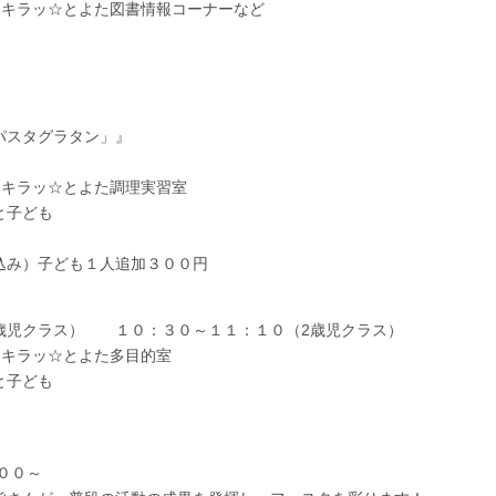
 キラッ☆とよた図書情報コーナーなど
パスタグラタン」』
 キラッ☆とよた調理実習室
と子ども
込み）子ども１人追加３００円
』
歳児クラス） １０：３０～１１：１０（2歳児クラス）
 キラッ☆とよた多目的室
と子ども
００～