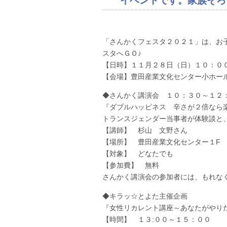
イベントです。家族そろ
「さんかくフェスタ２０２１」は、お
スタへＧＯ♪
【日時】１１月２８日（日）１０：０
【会場】豊田産業文化センター小ホー
◆さんかく講演会 １０：３０～１２
『ダブルハッピネス 辛さが２倍なら
トランスジェンダー当事者が体験談と
【講師】 杉山 文野さん
【場所】 豊田産業文化センター１F
【対象】 どなたでも
【参加費】 無料
さんかく講演会の参加者には、もれな
◆キラッ☆とよた主催企画
『女性リカレント講座～あなたがや
【時間】 １３:００～１５：００