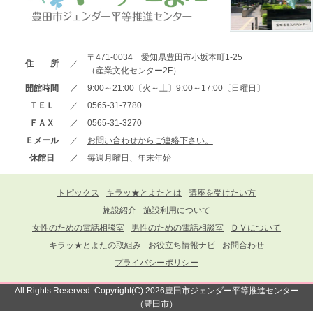
〒471-0034 愛知県豊田市小坂本町1-25
住 所
／
（産業文化センター2F）
開館時間
／
9:00～21:00〔火～土〕9:00～17:00〔日曜日〕
ＴＥＬ
／
0565-31-7780
ＦＡＸ
／
0565-31-3270
Ｅメール
／
お問い合わせからご連絡下さい。
休館日
／
毎週月曜日、年末年始
トピックス
キラッ★とよたとは
講座を受けたい方
施設紹介
施設利用について
女性のための電話相談室
男性のための電話相談室
ＤＶについて
キラッ★とよたの取組み
お役立ち情報ナビ
お問合わせ
プライバシーポリシー
All Rights Reserved. Copyright(C) 2026豊田市ジェンダー平等推進センター
（豊田市）