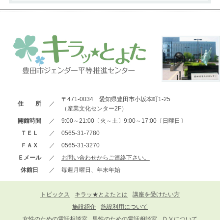
〒471-0034 愛知県豊田市小坂本町1-25
住 所
／
（産業文化センター2F）
開館時間
／
9:00～21:00〔火～土〕9:00～17:00〔日曜日〕
ＴＥＬ
／
0565-31-7780
ＦＡＸ
／
0565-31-3270
Ｅメール
／
お問い合わせからご連絡下さい。
休館日
／
毎週月曜日、年末年始
トピックス
キラッ★とよたとは
講座を受けたい方
施設紹介
施設利用について
女性のための電話相談室
男性のための電話相談室
ＤＶについて