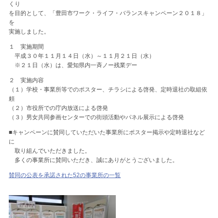
くり
を目的として、「豊田市ワーク・ライフ・バランスキャンペーン２０１８」
を
実施しました。
１ 実施期間
平成３０年１１月１４日（水）～１１月２１日（水）
※２１日（水）は、愛知県内一斉ノー残業デー
２ 実施内容
（１）学校・事業所等でのポスター、チラシによる啓発、定時退社の取組依
頼
（２）市役所での庁内放送による啓発
（３）男女共同参画センターでの街頭活動やパネル展示による啓発
■キャンペーンに賛同していただいた事業所にポスター掲示や定時退社など
に
取り組んでいただきました。
多くの事業所に賛同いただき、誠にありがとうございました。
賛同の公表を承諾された52の事業所の一覧