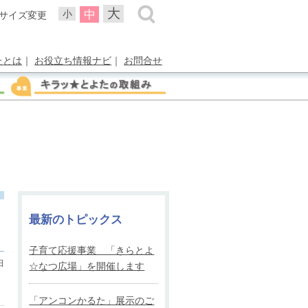
大
中
小
サイズ変更
たとは
｜
お役立ち情報ナビ
｜
お問合せ
最新のトピックス
子育て応援事業 「きらとよ
日
☆なつ広場」を開催します
「アンコンかるた」展示のご