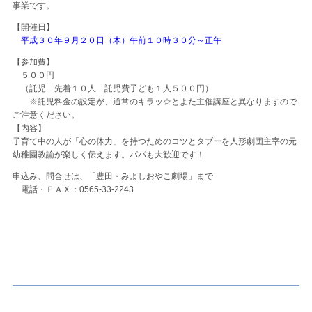
事業です。
【開催日】
平成３０年９月２０日（木）午前１０時３０分～正午
【参加費】
５００円
（託児 先着１０人 託児費子ども１人５００円）
※託児料金の設定が、通常のキラッ☆とよた主催講座と異なりますので
ご注意ください。
【内容】
子育て中の人が「心の体力」を持つためのコツとタブーを人形劇団主宰の元
幼稚園教諭が楽しく伝えます。パパも大歓迎です！
申込み、問合せは、「豊田・みよしおやこ劇場」まで
電話・ＦＡＸ：0565-33-2243