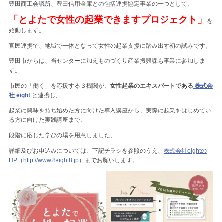
豊田商工会議所、豊田信用金庫との包括連携協定事業の一つとして、
「とよたで女性の起業できますプロジェクト」
を
始動します。
官民連携で、地域で一体となって女性の起業支援に踏み出す初の試みです。
豊田市からは、当センターに加えものづくり産業振興課も事業に参加しま
す。
市民の「働く」を応援する３機関が、
女性起業のエキスパートである
株式会
社 eight
と連携し、
起業に興味を持ち始めた方に向けた導入講座から、実際に起業をはじめてい
る方に向けた実践講座まで、
段階に応じた学びの場を用意しました。
詳細及びお申込みについては、下記チラシを参照のうえ、
株式会社eightの
HP
（
http://www.8eight8.jp
）までお願いします。