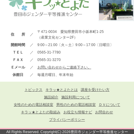
〒471-0034 愛知県豊田市小坂本町1-25
住 所
／
（産業文化センター2F）
開館時間
／
9:00～21:00〔火～土〕9:00～17:00〔日曜日〕
ＴＥＬ
／
0565-31-7780
ＦＡＸ
／
0565-31-3270
Ｅメール
／
お問い合わせからご連絡下さい。
休館日
／
毎週月曜日、年末年始
トピックス
キラッ★とよたとは
講座を受けたい方
施設紹介
施設利用について
女性のための電話相談室
男性のための電話相談室
ＤＶについて
キラッ★とよたの取組み
お役立ち情報ナビ
お問合わせ
プライバシーポリシー
All Rights Reserved. Copyright(C) 2026豊田市ジェンダー平等推進センター