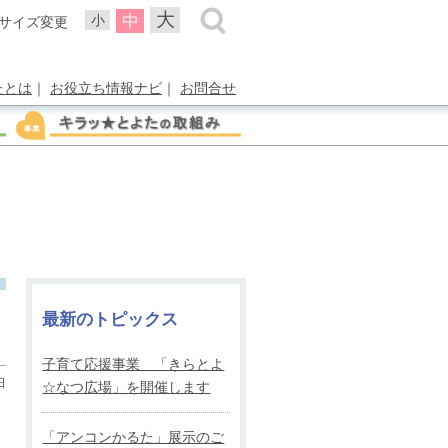
大
中
小
サイズ変更
たとは
｜
お役立ち情報ナビ
｜
お問合せ
最新のトピックス
子育て応援事業 「きらとよ
日
☆なつ広場」を開催します
「アンコンかるた」展示のご