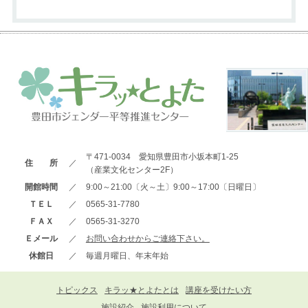
〒471-0034 愛知県豊田市小坂本町1-25
住 所
／
（産業文化センター2F）
開館時間
／
9:00～21:00〔火～土〕9:00～17:00〔日曜日〕
ＴＥＬ
／
0565-31-7780
ＦＡＸ
／
0565-31-3270
Ｅメール
／
お問い合わせからご連絡下さい。
休館日
／
毎週月曜日、年末年始
トピックス
キラッ★とよたとは
講座を受けたい方
施設紹介
施設利用について