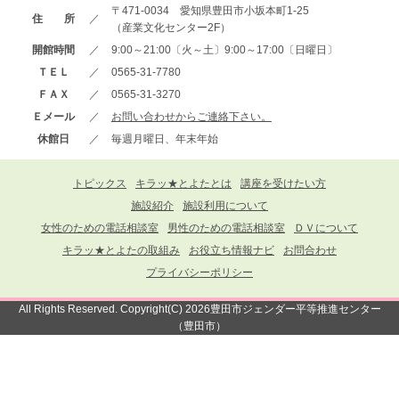
〒471-0034 愛知県豊田市小坂本町1-25
住 所
／
（産業文化センター2F）
開館時間
／
9:00～21:00〔火～土〕9:00～17:00〔日曜日〕
ＴＥＬ
／
0565-31-7780
ＦＡＸ
／
0565-31-3270
Ｅメール
／
お問い合わせからご連絡下さい。
休館日
／
毎週月曜日、年末年始
トピックス
キラッ★とよたとは
講座を受けたい方
施設紹介
施設利用について
女性のための電話相談室
男性のための電話相談室
ＤＶについて
キラッ★とよたの取組み
お役立ち情報ナビ
お問合わせ
プライバシーポリシー
All Rights Reserved. Copyright(C) 2026豊田市ジェンダー平等推進センター
（豊田市）