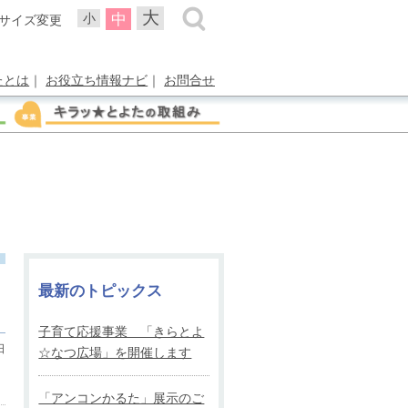
大
中
小
サイズ変更
たとは
｜
お役立ち情報ナビ
｜
お問合せ
最新のトピックス
子育て応援事業 「きらとよ
日
☆なつ広場」を開催します
「アンコンかるた」展示のご