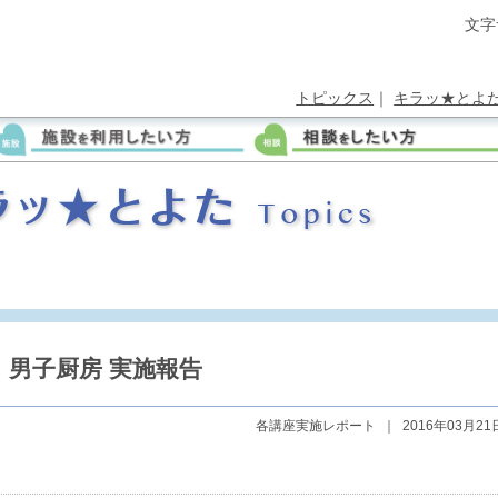
文字
トピックス
｜
キラッ★とよ
男子厨房 実施報告
各講座実施レポート
｜
2016年03月21