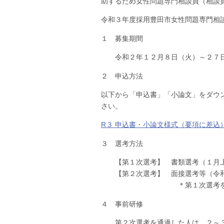
助するため女性問題専門相談員（相談
令和３年度採用豊田市女性問題専門相
１ 募集期間
令和２年１２月８日（火）～２７日
２ 申込方法
以下から「申込書」「小論文」をダウ
さい。
R３ 申込書・小論文様式（要項に差込
３ 選考方法
【第１次選考】 書類選考（１月上
【第２次選考】 面接選考等（令和
＊第１次選考を通過した人
４ 事前研修
第２次選考を通過した人は、２～３