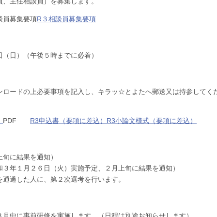
員、主任相談員）を募集します。
談員募集要項
R３相談員募集要項
（日）（午後５時までに必着）
ンロードの上必要事項を記入し、キラッ☆とよたへ郵送又は持参してく
）
PDF
R3申込書（要項に差込）
R3小論文様式（要項に差込）
旬に結果を通知）
３年１月２６日（火）実施予定、２月上旬に結果を通知）
に、第２次選考を行います。
月中に事前研修を実施します。（日程は別途お知らせします）