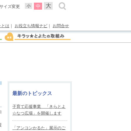
大
中
小
サイズ変更
たとは
｜
お役立ち情報ナビ
｜
お問合せ
最新のトピックス
子育て応援事業 「きらとよ
日
☆なつ広場」を開催します
援
「アンコンかるた」展示のご