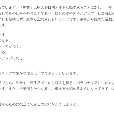
れています。「副業」は収入を目的とする活動であることに対し、「複
行して別の仕事を持つことであり、自分の夢やスキルアップ、社会貢献
ずしも期待せず、経験が主な目的といえそうです。趣味から始めた活動
ます。
ます。
になる。
ント力がつく。
がる。
ンアップになる。
ができる。
ンティアで生かす場合は「プロボノ」といいます。
業でさらに生かす、私生活で生かし収入を得る、ボランティアに生かす
ます。また、企業側もそんな新しい働き方を認めるようになってきてい
誰かのために役立ててみるのはいかがでしょうか。