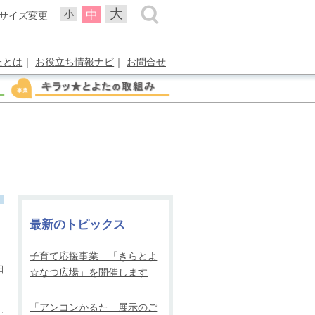
大
中
小
サイズ変更
たとは
｜
お役立ち情報ナビ
｜
お問合せ
最新のトピックス
子育て応援事業 「きらとよ
日
☆なつ広場」を開催します
「アンコンかるた」展示のご