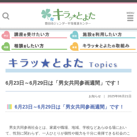
6月23日～6月29日は「男女共同参画週間」です！
お知らせ
｜
2025年06月21日
6月23日～6月29日は「男女共同参画週間」です！
男女共同参画社会とは、家庭や職場、地域、学校などあらゆる場におい
て、性別に関わらず、一人ひとりが個性や能力を十分に発揮できる社会のこ