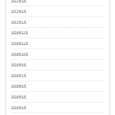
2017年3月
2017年2月
2017年1月
2016年12月
2016年11月
2016年10月
2016年8月
2016年7月
2016年6月
2016年5月
2016年4月