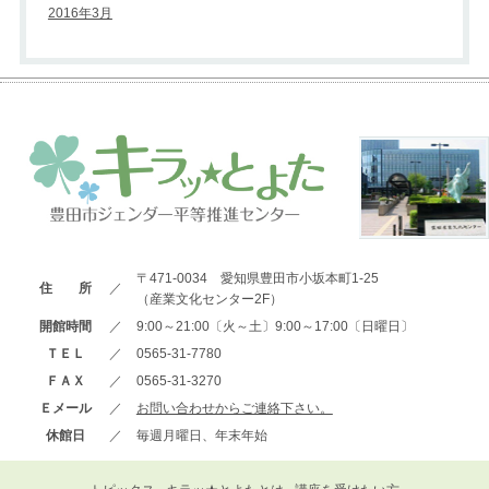
2016年3月
〒471-0034 愛知県豊田市小坂本町1-25
住 所
／
（産業文化センター2F）
開館時間
／
9:00～21:00〔火～土〕9:00～17:00〔日曜日〕
ＴＥＬ
／
0565-31-7780
ＦＡＸ
／
0565-31-3270
Ｅメール
／
お問い合わせからご連絡下さい。
休館日
／
毎週月曜日、年末年始