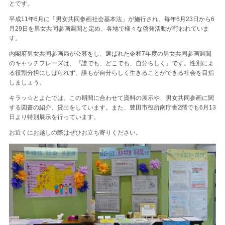
とです。
平成11年6月に「男女共同参画社会基本法」が施行され、毎年6月23日から6
月29日を男女共同参画週間と定め、各地で様々な啓発活動が行われていま
す。
内閣府男女共同参画局が公募をし、選ばれた令和7年度の男女共同参画週間
のキャッチフレーズは、『誰でも、どこでも、自分らしく』です。性別によ
る役割分担にしばられず、誰もが自分らしく生きることができる社会を目指
しましょう。
キラッ☆とよたでは、この期間に合わせて資料の展示や、男女共同参画に関
する図書の紹介、貸出をしています。また、豊田市役所南庁舎2階でも6月13
日より特別展示を行っています。
お近くにお越しの際はぜひお立ち寄りください。