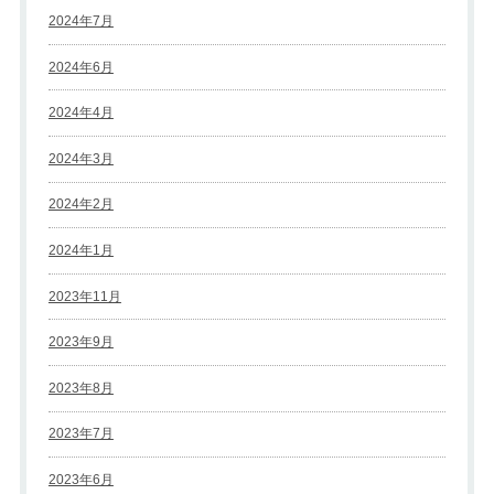
2024年7月
2024年6月
2024年4月
2024年3月
2024年2月
2024年1月
2023年11月
2023年9月
2023年8月
2023年7月
2023年6月