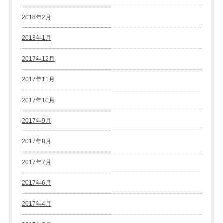
2018年2月
2018年1月
2017年12月
2017年11月
2017年10月
2017年9月
2017年8月
2017年7月
2017年6月
2017年4月