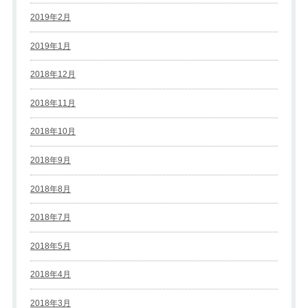
2019年2月
2019年1月
2018年12月
2018年11月
2018年10月
2018年9月
2018年8月
2018年7月
2018年5月
2018年4月
2018年3月