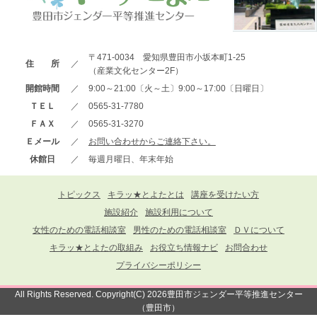
〒471-0034 愛知県豊田市小坂本町1-25
住 所
／
（産業文化センター2F）
開館時間
／
9:00～21:00〔火～土〕9:00～17:00〔日曜日〕
ＴＥＬ
／
0565-31-7780
ＦＡＸ
／
0565-31-3270
Ｅメール
／
お問い合わせからご連絡下さい。
休館日
／
毎週月曜日、年末年始
トピックス
キラッ★とよたとは
講座を受けたい方
施設紹介
施設利用について
女性のための電話相談室
男性のための電話相談室
ＤＶについて
キラッ★とよたの取組み
お役立ち情報ナビ
お問合わせ
プライバシーポリシー
All Rights Reserved. Copyright(C) 2026豊田市ジェンダー平等推進センター
（豊田市）