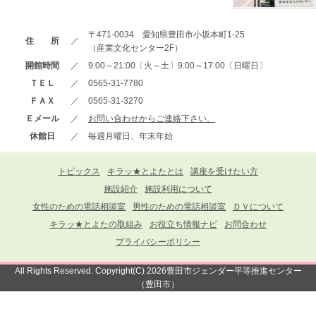
〒471-0034 愛知県豊田市小坂本町1-25
住 所
／
（産業文化センター2F）
開館時間
／
9:00～21:00〔火～土〕9:00～17:00〔日曜日〕
ＴＥＬ
／
0565-31-7780
ＦＡＸ
／
0565-31-3270
Ｅメール
／
お問い合わせからご連絡下さい。
休館日
／
毎週月曜日、年末年始
トピックス
キラッ★とよたとは
講座を受けたい方
施設紹介
施設利用について
女性のための電話相談室
男性のための電話相談室
ＤＶについて
キラッ★とよたの取組み
お役立ち情報ナビ
お問合わせ
プライバシーポリシー
All Rights Reserved. Copyright(C) 2026豊田市ジェンダー平等推進センター
（豊田市）