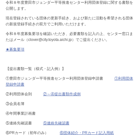
令和８年度豊田市ジェンダー平等推進センター利用団体登録に関する書類を
公開します。
現在登録されている団体の更新手続き、および新たに活動を希望される団体
の新規登録手続きの双方でご利用いただけます。
令和８年度募集要項を確認いただき、必要書類を記入の上、センター窓口ま
たはメール（clover@city.toyota.aichi.jp）でご提出ください。
★募集要項
【提出書類一覧（様式・記入例）】
①豊田市ジェンダー平等推進センター利用団体登録申請書
①利用団体
登録申請書
②利用団体会則
②～④提出書類作成例
③会員名簿
④年間事業計画書
⑤連絡先確認書
⑤連絡先確認書
⑥PRカード（初年のみ）
⑥団体紹介・PRカード記入用紙