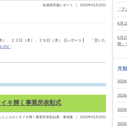
各講座実施レポート
｜
2016年03月20日
「ア
6月
6月
（木）、２２日（木）、２９日（木）【レポート】 「言いた
間」
を読む
月
202
202
キイキ輝く事業所表彰式
202
たらく人がイキイキ輝く事業所表彰結果・事例集
｜
2016年03月20日
202