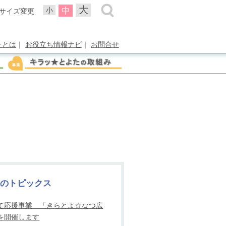
大
中
小
サイズ変更
たとは
｜
お役立ち情報ナビ
｜
お問合せ
新のトピックス
て応援事業 「きらとよ☆なつ広
を開催します