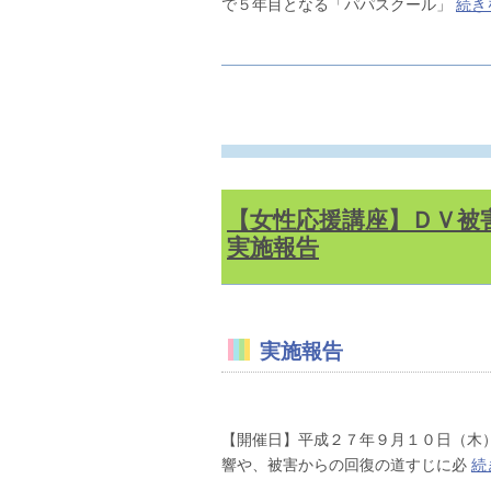
で５年目となる「パパスクール」
続き
【女性応援講座】ＤＶ被
実施報告
実施報告
【開催日】平成２７年９月１０日（木
響や、被害からの回復の道すじに必
続