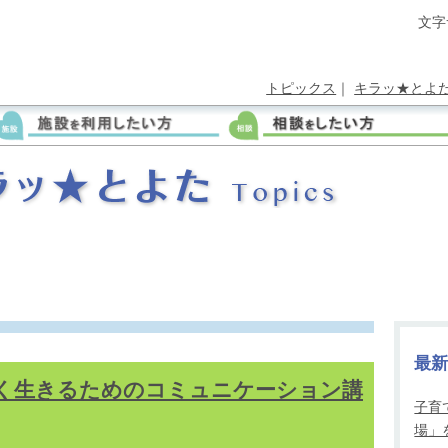
文字
トピックス
｜
キラッ★とよ
最
く生きるためのコミュニケーション講
子育
場」