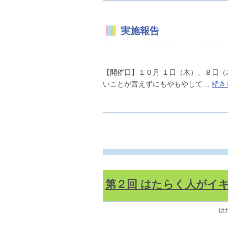
実施報告
【開催日】１０月 １日（木）、８日
いことが言えずにもやもやして…
続き
第２回 はたらく人がイ
は