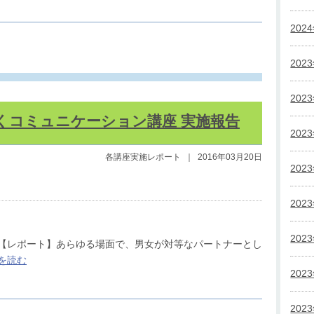
202
202
202
くコミュニケーション講座 実施報告
202
各講座実施レポート
｜
2016年03月20日
202
202
202
）【レポート】あらゆる場面で、男女が対等なパートナーとし
を読む
202
202