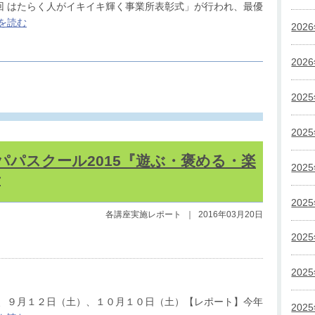
回 はたらく人がイキイキ輝く事業所表彰式」が行われ、最優
を読む
202
202
202
202
パパスクール2015『遊ぶ・褒める・楽
202
告
202
各講座実施レポート
｜
2016年03月20日
202
202
）、９月１２日（土）、１０月１０日（土）【レポート】今年
202