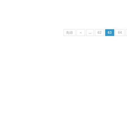
先頭
＜
...
62
63
64