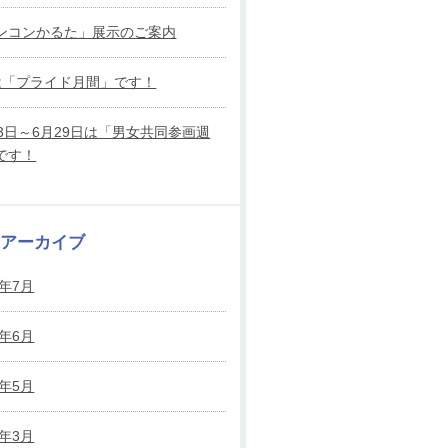
ンコンかるた」展示のご案内
は「プライド月間」です！
23日～6月29日は「男女共同参画週
です！
別アーカイブ
6年7月
6年6月
6年5月
6年3月