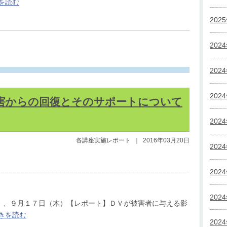
を読む
202
202
202
202
害からの回復とそのサポートについて
202
各講座実施レポート
｜
2016年03月20日
202
202
202
）、９月１７日（木）【レポート】ＤＶが被害者に与える影
きを読む
202