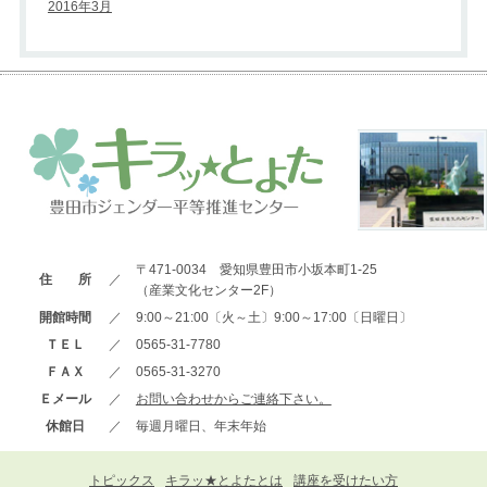
2016年3月
〒471-0034 愛知県豊田市小坂本町1-25
住 所
／
（産業文化センター2F）
開館時間
／
9:00～21:00〔火～土〕9:00～17:00〔日曜日〕
ＴＥＬ
／
0565-31-7780
ＦＡＸ
／
0565-31-3270
Ｅメール
／
お問い合わせからご連絡下さい。
休館日
／
毎週月曜日、年末年始
トピックス
キラッ★とよたとは
講座を受けたい方