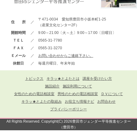
〒471-0034 愛知県豊田市小坂本町1-25
住 所
／
（産業文化センター2F）
開館時間
／
9:00～21:00〔火～土〕9:00～17:00〔日曜日〕
ＴＥＬ
／
0565-31-7780
ＦＡＸ
／
0565-31-3270
Ｅメール
／
お問い合わせからご連絡下さい。
休館日
／
毎週月曜日、年末年始
トピックス
キラッ★とよたとは
講座を受けたい方
施設紹介
施設利用について
女性のための電話相談室
男性のための電話相談室
ＤＶについて
キラッ★とよたの取組み
お役立ち情報ナビ
お問合わせ
プライバシーポリシー
All Rights Reserved. Copyright(C) 2026豊田市ジェンダー平等推進センター
（豊田市）