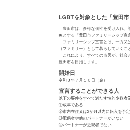
LGBTを対象とした「豊田
豊田市は、多様な個性を受け入れ、誰
象とする「豊田市ファミリーシップ宣
ファミリーシップ宣言とは、一方又は
（ファミリー）として暮らしていくこ
これにより、すべての市民が、社会と
豊田市を目指します。
開始日
令和３年７月１６日（金）
宣言することができる人
以下の要件をすべて満たす性的少数者
①成年である
②市内在住又は3か月以内に転入を予
③配偶者や他のパートナーがいない
④パートナーが近親者でない