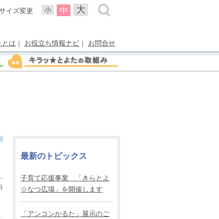
大
中
小
サイズ変更
たとは
｜
お役立ち情報ナビ
｜
お問合せ
最新のトピックス
子育て応援事業 「きらとよ
日
☆なつ広場」を開催します
「アンコンかるた」展示のご