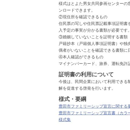
様式はとよた男女共同参画センターの
ンロードできます。
②現住所を確認できるもの
住民票の写しや住民票記載事項証明書
入予定の事実が分かる書類が必要です
③婚姻していないことを証明する書類
戸籍抄本（戸籍個人事項証明書）や独
偶者がいないことを確認できる書類に
④本人確認ができるもの
マイナンバーカード、旅券、運転免許
証明書の利用について
今後は、民間企業において利用できる
解を促進する啓発を行います。
様式・要綱
豊田市ファミリーシップ宣言に関する
豊田市ファミリーシップ宣言書（カラ
様式集