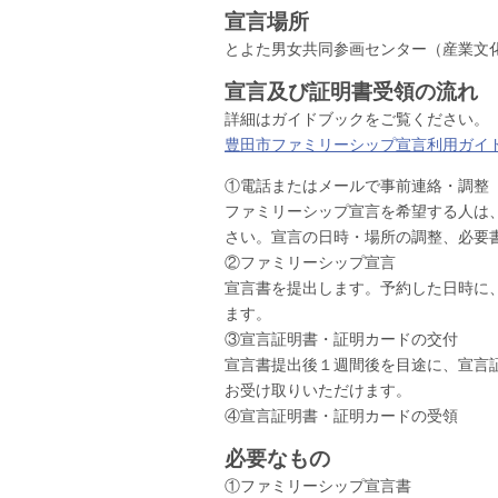
宣言場所
とよた男女共同参画センター（産業文
宣言及び証明書受領の流れ
詳細はガイドブックをご覧ください。
豊田市ファミリーシップ宣言利用ガイ
①電話またはメールで事前連絡・調整
ファミリーシップ宣言を希望する人は
さい。宣言の日時・場所の調整、必要
②ファミリーシップ宣言
宣言書を提出します。予約した日時に
ます。
③宣言証明書・証明カードの交付
宣言書提出後１週間後を目途に、宣言
お受け取りいただけます。
④宣言証明書・証明カードの受領
必要なもの
①ファミリーシップ宣言書