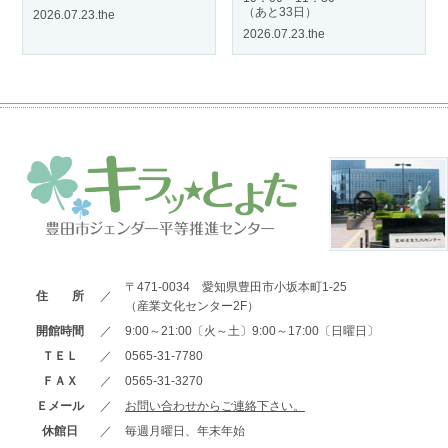
（あと33日）
2026.07.23.the
2026.07.23.the
〒471-0034 愛知県豊田市小坂本町1-25
住 所
／
（産業文化センター2F）
開館時間
／
9:00～21:00〔火～土〕9:00～17:00〔日曜日〕
ＴＥＬ
／
0565-31-7780
ＦＡＸ
／
0565-31-3270
Ｅメール
／
お問い合わせからご連絡下さい。
休館日
／
毎週月曜日、年末年始