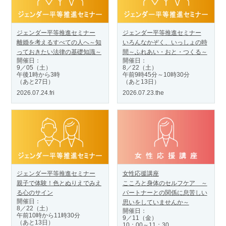
ジェンダー平等推進セミナー
ジェンダー平等推進セミナー
離婚を考えるすべての人へ～知
いろんなかぞく、いっしょの時
っておきたい法律の基礎知識～
間～ふれあい・おと・つくる～
開催日：
開催日：
9／05（土）
8／22（土）
午後1時から3時
午前9時45分～10時30分
（あと27日）
（あと13日）
2026.07.24.fri
2026.07.23.the
ジェンダー平等推進セミナー
女性応援講座
親子で体験！色とぬりえでみえ
こころと身体のセルフケア ～
る心のサイン
パートナーとの関係に息苦しい
開催日：
思いをしていませんか～
8／22（土）
開催日：
午前10時から11時30分
9／11（金）
（あと13日）
10：00～11：30