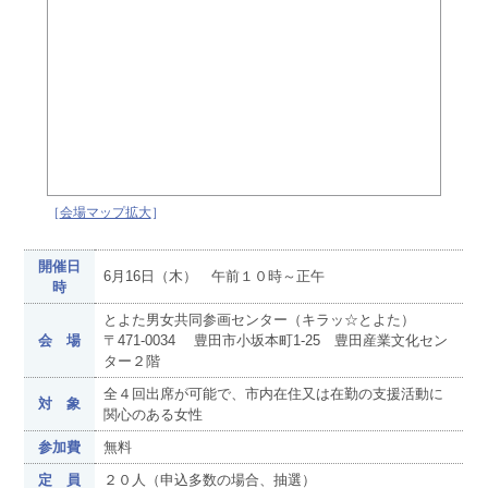
［
会場マップ拡大
］
開催日
6月16日（木） 午前１０時～正午
時
とよた男女共同参画センター（キラッ☆とよた）
会 場
〒471-0034 豊田市小坂本町1-25 豊田産業文化セン
ター２階
全４回出席が可能で、市内在住又は在勤の支援活動に
対 象
関心のある女性
参加費
無料
定 員
２０人（申込多数の場合、抽選）