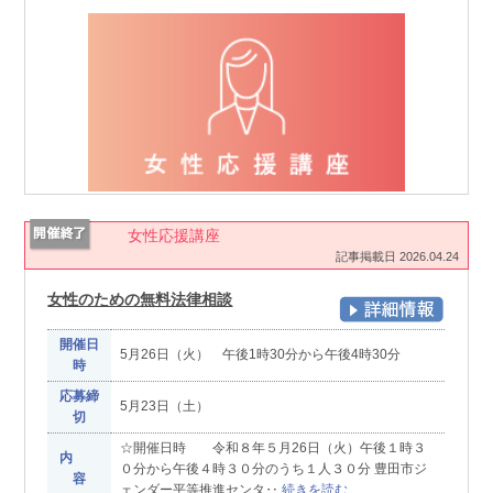
女性応援講座
記事掲載日 2026.04.24
女性のための無料法律相談
開催日
5月26日（火） 午後1時30分から午後4時30分
時
応募締
5月23日（土）
切
☆開催日時 令和８年５月26日（火）午後１時３
内
０分から午後４時３０分のうち１人３０分 豊田市ジ
容
ェンダー平等推進センタ‥
続きを読む