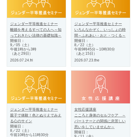
ジェンダー平等推進セミナー
ジェンダー平等推進セミナー
離婚を考えるすべての人へ～知
いろんなかぞく、いっしょの時
っておきたい法律の基礎知識～
間～ふれあい・おと・つくる～
開催日：
開催日：
9／05（土）
8／22（土）
午後1時から3時
午前9時45分～10時30分
（あと29日）
（あと15日）
2026.07.24.fri
2026.07.23.the
ジェンダー平等推進セミナー
女性応援講座
親子で体験！色とぬりえでみえ
こころと身体のセルフケア ～
る心のサイン
パートナーとの関係に息苦しい
開催日：
思いをしていませんか～
8／22（土）
開催日：
午前10時から11時30分
9／11（金）