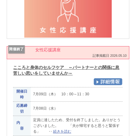
女性応援講座
記事掲載日 2026.05.10
こころと身体のセルフケア ～パートナーとの関係に息
苦しい思いをしていませんか～
開催日
7月09日（木） 10：00～11：30
時
応募締
7月08日（水）
切
定員に達したため、受付を終了しました。ありがとう
内
ございました。 「夫が帰宅すると思うと緊張す
容
る」 ‥
続きを読む