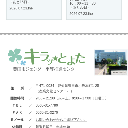
（あと15日）
10：00～11：30
（あと35日）
2026.07.23.the
2026.07.23.the
〒471-0034 愛知県豊田市小坂本町1-25
住 所
／
（産業文化センター2F）
開館時間
／
9:00～21:00〔火～土〕9:00～17:00〔日曜日〕
ＴＥＬ
／
0565-31-7780
ＦＡＸ
／
0565-31-3270
Ｅメール
／
お問い合わせからご連絡下さい。
休館日
／
毎週月曜日、年末年始