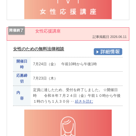
女性応援講座
記事掲載日 2026.06.11
女性のための無料法律相談
開催日
7月24日（金） 午前10時から午後1時
時
応募締
7月23日（木）
切
定員に達したため、受付を終了しました。 ☆開催日
内
時 令和８年７月２４日（金）午前１０時から午後
容
１時のうち１人３０分 ‥
続きを読む