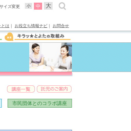
大
中
小
サイズ変更
たとは
｜
お役立ち情報ナビ
｜
お問合せ
市民団体との
コラボ講座