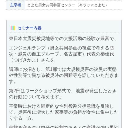
主宰者
とよた男女共同参画センター（キラッ☆とよた）
セミナー内容
東日本大震災被災地等での支援活動の経験が豊富で、
エンジェルランプ（男女共同参画の視点で考える防
災・減災の自主グループ、名古屋市）代表の椿佳代
（つばきかよ）さんを
講師にお招きし、第1部では大規模災害の被災の実態
や性別等で異なる被災時の困難等を話していただきま
す。
第2部はワークショップ形式で、地震が発生したとき
の行動について考えます。
平常時における固定的な性別役割分担意識を反映し
て、災害後に増大した家事等の負担が女性に集中した
りする一方、
家族を守るのは自分の役割であるとの意識が強い男性