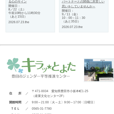
る心のサイン
パートナーとの関係に息苦しい
開催日：
思いをしていませんか～
8／22（土）
開催日：
午前10時から11時30分
9／11（金）
（あと15日）
10：00～11：30
（あと35日）
2026.07.23.the
2026.07.23.the
〒471-0034 愛知県豊田市小坂本町1-25
住 所
／
（産業文化センター2F）
開館時間
／
9:00～21:00〔火～土〕9:00～17:00〔日曜日〕
ＴＥＬ
／
0565-31-7780