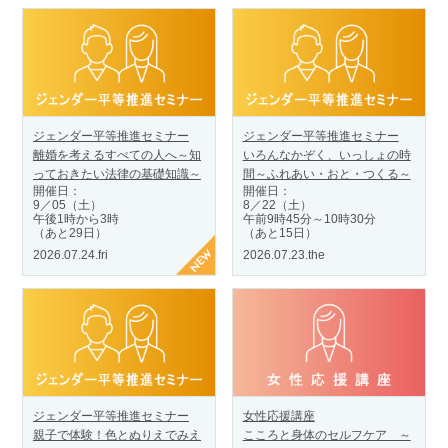
ジェンダー平等推進セミナー
ジェンダー平等推進セミナー
離婚を考えるすべての人へ～知
いろんなかぞく、いっしょの時
っておきたい法律の基礎知識～
間～ふれあい・おと・つくる～
開催日：
開催日：
9／05（土）
8／22（土）
午後1時から3時
午前9時45分～10時30分
（あと29日）
（あと15日）
2026.07.24.fri
2026.07.23.the
ジェンダー平等推進セミナー
女性応援講座
親子で体験！色とぬりえでみえ
こころと身体のセルフケア ～