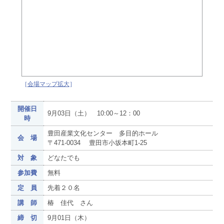
［
会場マップ拡大
］
開催日
9月03日（土） 10:00～12：00
時
豊田産業文化センター 多目的ホール
会 場
〒471-0034 豊田市小坂本町1-25
対 象
どなたでも
参加費
無料
定 員
先着２０名
講 師
椿 佳代 さん
締 切
9月01日（木）