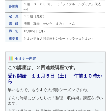
１組 ３，０００円 （『ライフルールブック』代込
参加費
み）
定 員
１５組（先着）
講 師
清田 真未（せいた まみ） さん
締 切
12月05日（月）
主宰者
とよた男女共同参画センター（キラッ☆とよた）
セミナー内容
この講座は、２回連続講座です。
受付開始 １１月５日（土） 午前１０時か
ら
早いもので、もうすぐ大掃除シーズンですね。
そんな時期にぴったりの「整理・収納術」講座を行い
ます。