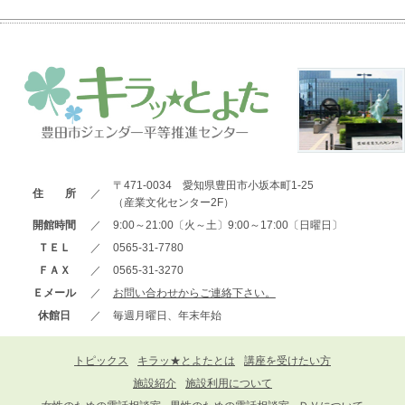
〒471-0034 愛知県豊田市小坂本町1-25
住 所
／
（産業文化センター2F）
開館時間
／
9:00～21:00〔火～土〕9:00～17:00〔日曜日〕
ＴＥＬ
／
0565-31-7780
ＦＡＸ
／
0565-31-3270
Ｅメール
／
お問い合わせからご連絡下さい。
休館日
／
毎週月曜日、年末年始
トピックス
キラッ★とよたとは
講座を受けたい方
施設紹介
施設利用について