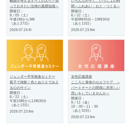
離婚を考えるすべての人へ～知
いろんなかぞく、いっしょの時
っておきたい法律の基礎知識～
間～ふれあい・おと・つくる～
開催日：
開催日：
9／05（土）
8／22（土）
午後1時から3時
午前9時45分～10時30分
（あと27日）
（あと13日）
2026.07.24.fri
2026.07.23.the
ジェンダー平等推進セミナー
女性応援講座
親子で体験！色とぬりえでみえ
こころと身体のセルフケア ～
る心のサイン
パートナーとの関係に息苦しい
開催日：
思いをしていませんか～
8／22（土）
開催日：
午前10時から11時30分
9／11（金）
（あと13日）
10：00～11：30
（あと33日）
2026.07.23.the
2026.07.23.the