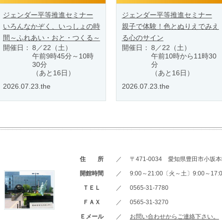
ジェンダー平等推進セミナー
ジェンダー平等推進セミナー
いろんなかぞく、いっしょの時
親子で体験！色とぬりえでみえ
間～ふれあい・おと・つくる～
る心のサイン
開催日：
8／22（土）
開催日：
8／22（土）
午前9時45分～10時
午前10時から11時30
30分
分
（あと16日）
（あと16日）
2026.07.23.the
2026.07.23.the
住 所
／
〒471-0034 愛知県豊田市小坂本町
開館時間
／
9:00～21:00〔火～土〕9:00～1
ＴＥＬ
／
0565-31-7780
ＦＡＸ
／
0565-31-3270
Ｅメール
／
お問い合わせからご連絡下さい。