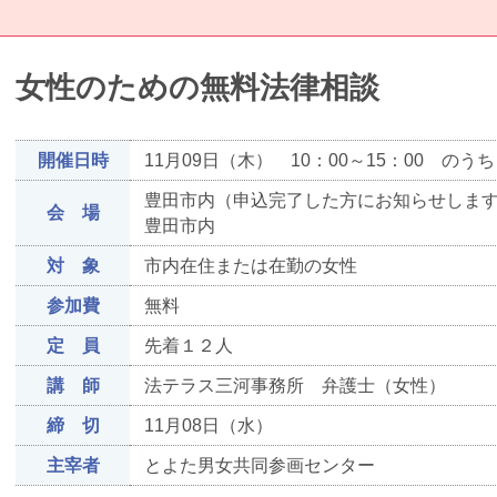
女性のための無料法律相談
開催日時
11月09日（木） 10：00～15：00 の
豊田市内（申込完了した方にお知らせしま
会 場
豊田市内
対 象
市内在住または在勤の女性
参加費
無料
定 員
先着１２人
講 師
法テラス三河事務所 弁護士（女性）
締 切
11月08日（水）
主宰者
とよた男女共同参画センター