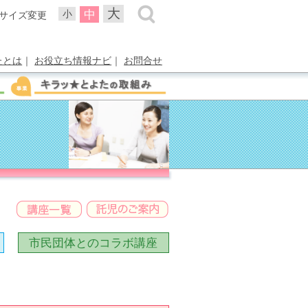
大
中
小
サイズ変更
たとは
｜
お役立ち情報ナビ
｜
お問合せ
市民団体との
コラボ講座