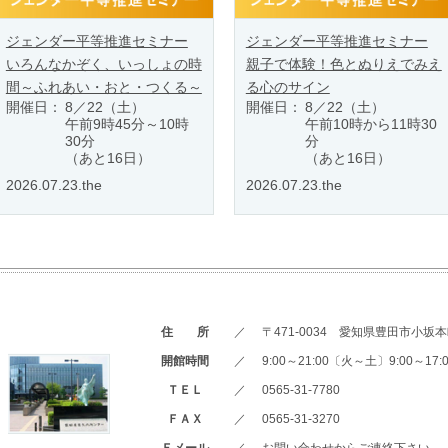
ジェンダー平等推進セミナー
ジェンダー平等推進セミナー
いろんなかぞく、いっしょの時
親子で体験！色とぬりえでみえ
間～ふれあい・おと・つくる～
る心のサイン
開催日：
8／22（土）
開催日：
8／22（土）
午前9時45分～10時
午前10時から11時30
30分
分
（あと16日）
（あと16日）
2026.07.23.the
2026.07.23.the
住 所
／
〒471-0034 愛知県豊田市小坂本町
開館時間
／
9:00～21:00〔火～土〕9:00～1
ＴＥＬ
／
0565-31-7780
ＦＡＸ
／
0565-31-3270