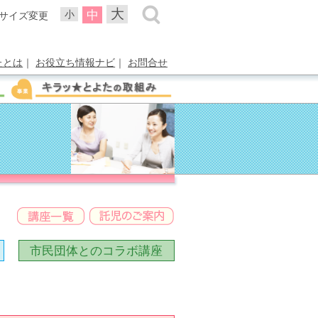
大
中
小
サイズ変更
たとは
｜
お役立ち情報ナビ
｜
お問合せ
市民団体との
コラボ講座