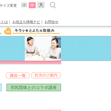
大
中
小
サイズ変更
たとは
｜
お役立ち情報ナビ
｜
お問合せ
市民団体との
コラボ講座