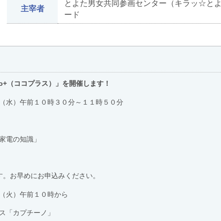
とよた男女共同参画センター（キラッ☆とよ
主宰者
ード
o+（ココプラス）」を開催します！
（水）午前１０時３０分～１１時５０分
電の知識」
早めにお申込みください。
（火）午前１０時から
ス「カプチーノ」