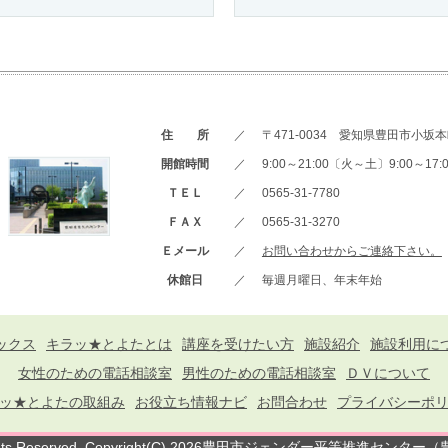
住 所
／
〒471-0034 愛知県豊田市小坂本町
開館時間
／
9:00～21:00〔火～土〕9:00～1
ＴＥＬ
／
0565-31-7780
ＦＡＸ
／
0565-31-3270
Ｅメール
／
お問い合わせからご連絡下さい。
休館日
／
毎週月曜日、年末年始
ックス
キラッ★とよたとは
講座を受けたい方
施設紹介
施設利用に
女性のための電話相談室
男性のための電話相談室
ＤＶについて
ッ★とよたの取組み
お役立ち情報ナビ
お問合わせ
プライバシーポ
ights Reserved. Copyright(C) 2026豊田市ジェンダー平等推進センタ