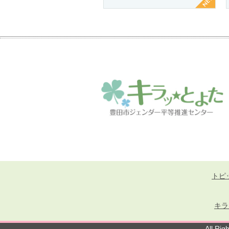
トピ
キラ
All R