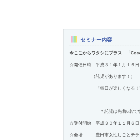
セミナー内容
今ここからワタシにプラス 「Coc
☆開催日時 平成３１年１月１６日
（託児があります！）
「毎日が楽しくなる！家
＊託児は先着6名です。お
☆受付開始 平成３０年１１月６日
☆会場 豊田市女性しごとテラ