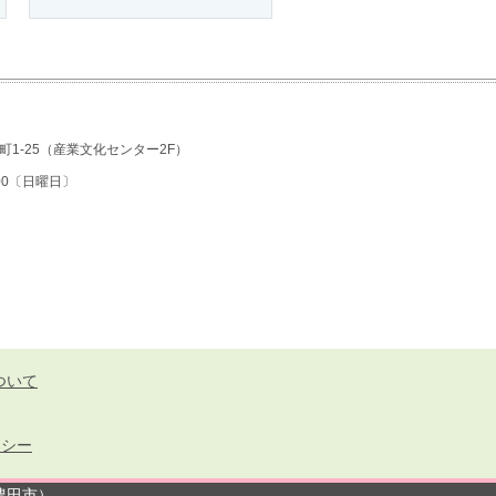
1-25
（産業文化センター2F）
7:00〔日曜日〕
ついて
リシー
ー（豊田市）