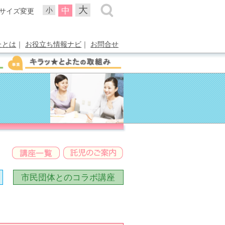
大
中
小
サイズ変更
たとは
｜
お役立ち情報ナビ
｜
お問合せ
市民団体との
コラボ講座