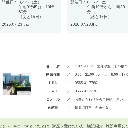
開催日：
8／22（土）
開催日：
8／22（土）
午前9時45分～10時
午前10時から11時30
30分
分
（あと15日）
（あと15日）
2026.07.23.the
2026.07.23.the
住 所
／
〒471-0034 愛知県豊田市小坂本町
開館時間
／
9:00～21:00〔火～土〕9:00～1
ＴＥＬ
／
0565-31-7780
ＦＡＸ
／
0565-31-3270
Ｅメール
／
お問い合わせからご連絡下さい。
休館日
／
毎週月曜日、年末年始
ックス
キラッ★とよたとは
講座を受けたい方
施設紹介
施設利用に