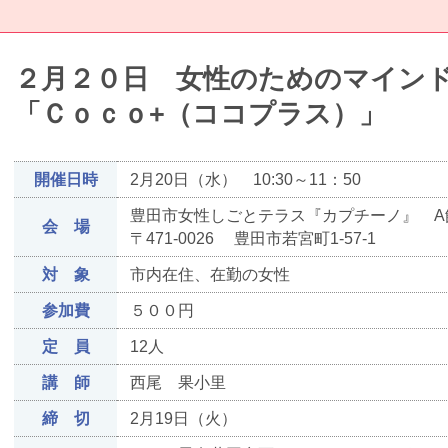
２月２０日 女性のためのマイン
「Ｃｏｃｏ+（ココプラス）」
開催日時
2月20日（水） 10:30～11：50
豊田市女性しごとテラス『カプチーノ』 A館T
会 場
〒471-0026 豊田市若宮町1-57-1
対 象
市内在住、在勤の女性
参加費
５００円
定 員
12人
講 師
西尾 果小里
締 切
2月19日（火）