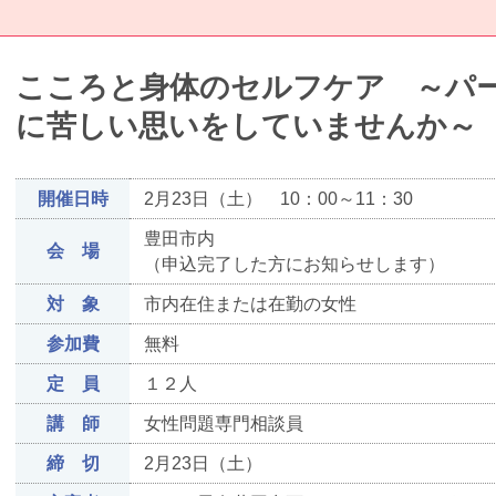
こころと身体のセルフケア ～パ
に苦しい思いをしていませんか～
開催日時
2月23日（土） 10：00～11：30
豊田市内
会 場
（申込完了した方にお知らせします）
対 象
市内在住または在勤の女性
参加費
無料
定 員
１２人
講 師
女性問題専門相談員
締 切
2月23日（土）