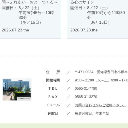
間～ふれあい・おと・つくる～
る心のサイン
開催日：
8／22（土）
開催日：
8／22（土）
午前9時45分～10時
午前10時から11時30
30分
分
（あと15日）
（あと15日）
2026.07.23.the
2026.07.23.the
住 所
／
〒471-0034 愛知県豊田市小坂本町
開館時間
／
9:00～21:00〔火～土〕9:00～1
ＴＥＬ
／
0565-31-7780
ＦＡＸ
／
0565-31-3270
Ｅメール
／
お問い合わせからご連絡下さい。
休館日
／
毎週月曜日、年末年始