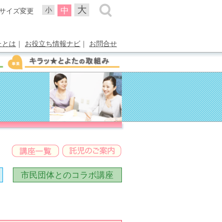
大
中
小
サイズ変更
たとは
｜
お役立ち情報ナビ
｜
お問合せ
市民団体との
コラボ講座