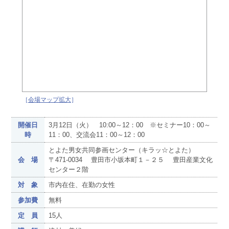
［
会場マップ拡大
］
開催日
3月12日（火） 10:00～12：00 ※セミナー10：00～
時
11：00、交流会11：00～12：00
とよた男女共同参画センター（キラッ☆とよた）
会 場
〒471-0034 豊田市小坂本町１－２５ 豊田産業文化
センター２階
対 象
市内在住、在勤の女性
参加費
無料
定 員
15人