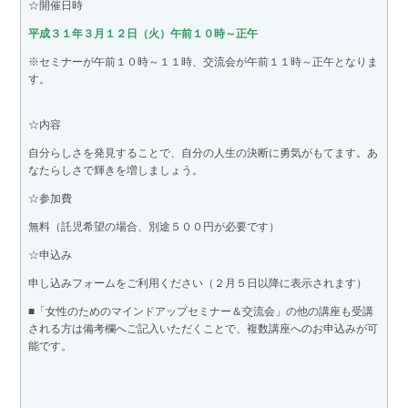
☆開催日時
平成３１年３月１２日（火）午前１０時～正午
※セミナーが午前１０時～１１時、交流会が午前１１時～正午となりま
す。
☆内容
自分らしさを発見することで、自分の人生の決断に勇気がもてます。あ
なたらしさで輝きを増しましょう。
☆参加費
無料（託児希望の場合、別途５００円が必要です）
☆申込み
申し込みフォームをご利用ください（２月５日以降に表示されます）
■「女性のためのマインドアップセミナー＆交流会」の他の講座も受講
される方は備考欄へご記入いただくことで、複数講座へのお申込みが可
能です。