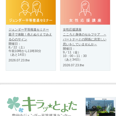
ジェンダー平等推進セミナー
女性応援講座
親子で体験！色とぬりえでみえ
こころと身体のセルフケア ～
る心のサイン
パートナーとの関係に息苦しい
開催日：
思いをしていませんか～
8／22（土）
開催日：
午前10時から11時30分
9／11（金）
（あと14日）
10：00～11：30
（あと34日）
2026.07.23.the
2026.07.23.the