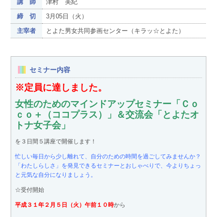
講 師
津村 美紀
締 切
3月05日（火）
主宰者
とよた男女共同参画センター（キラッ☆とよた）
セミナー内容
※定員に達しました。
女性のためのマインドアップセミナー「Ｃｏ
ｃｏ＋（ココプラス）」＆交流会「とよたオ
トナ女子会」
を３日間５講座で開催します！
忙しい毎日から少し離れて、自分のための時間を過ごしてみませんか？
「わたしらしさ」を発見できるセミナーとおしゃべりで、今よりちょっ
と元気な自分になりましょう。
☆受付開始
平成３１年２月５日（火）午前１０時
から