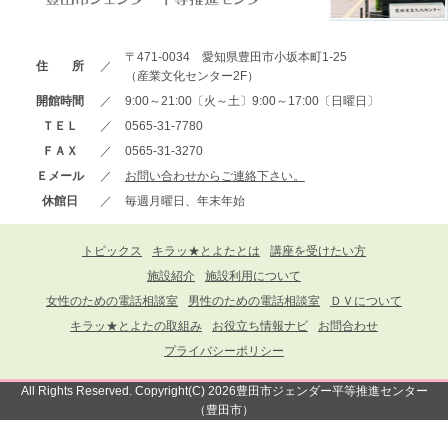
〒471-0034 愛知県豊田市小坂本町1-25
住 所
／
（産業文化センター2F）
開館時間
／
9:00～21:00〔火～土〕9:00～17:00〔日曜日〕
ＴＥＬ
／
0565-31-7780
ＦＡＸ
／
0565-31-3270
Ｅメール
／
お問い合わせからご連絡下さい。
休館日
／
毎週月曜日、年末年始
トピックス
キラッ★とよたとは
講座を受けたい方
施設紹介
施設利用について
女性のための電話相談室
男性のための電話相談室
ＤＶについて
キラッ★とよたの取組み
お役立ち情報ナビ
お問合わせ
プライバシーポリシー
All Rights Reserved. Copyright(C) 2026豊田市ジェンダー平等推進センター
（豊田市）