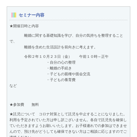
セミナー内容
★開催日時と内容
離婚に関する基礎知識を学び、自分の気持ちを整理すること
で、
離婚を含めた生活設計を前向きに考えます。
令和２年１０月２３日（金） 午前１０時～正午
・自分の心の整理
・離婚の手続き
・子どもの親権や面会交流
・子どもの養育費
など
★参加費 無料
★託児について コロナ対策として託児を中止することになりました。
利用を予定されていた方は申し訳ございません。各自で託児先を確保し
ていただきますようお願いいたします。お子様連れでの参加はできませ
んので、預け先がどうしても確保できない方はご相談に応じますのでご