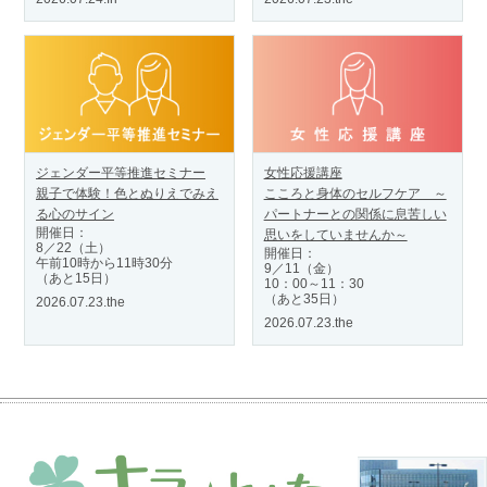
ジェンダー平等推進セミナー
女性応援講座
親子で体験！色とぬりえでみえ
こころと身体のセルフケア ～
る心のサイン
パートナーとの関係に息苦しい
開催日：
思いをしていませんか～
8／22（土）
開催日：
午前10時から11時30分
9／11（金）
（あと15日）
10：00～11：30
（あと35日）
2026.07.23.the
2026.07.23.the