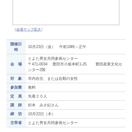
［
会場マップ拡大
］
開催日
10月23日（金） 午前10時～正午
時
とよた男女共同参画センター
会 場
〒471-0034 豊田市小坂本町1-25 豊田産業文化セ
ンター2階
対 象
市内在住、または在勤の女性
参加費
無料
定 員
先着２０人
講 師
杉本 みさ紀さん
締 切
10月22日（木）
主宰者
とよた男女共同参画センター