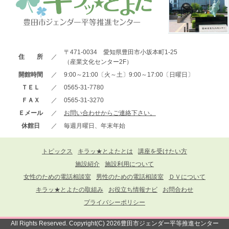
〒471-0034 愛知県豊田市小坂本町1-25
住 所
／
（産業文化センター2F）
開館時間
／
9:00～21:00〔火～土〕9:00～17:00〔日曜日〕
ＴＥＬ
／
0565-31-7780
ＦＡＸ
／
0565-31-3270
Ｅメール
／
お問い合わせからご連絡下さい。
休館日
／
毎週月曜日、年末年始
トピックス
キラッ★とよたとは
講座を受けたい方
施設紹介
施設利用について
女性のための電話相談室
男性のための電話相談室
ＤＶについて
キラッ★とよたの取組み
お役立ち情報ナビ
お問合わせ
プライバシーポリシー
All Rights Reserved. Copyright(C) 2026豊田市ジェンダー平等推進センター