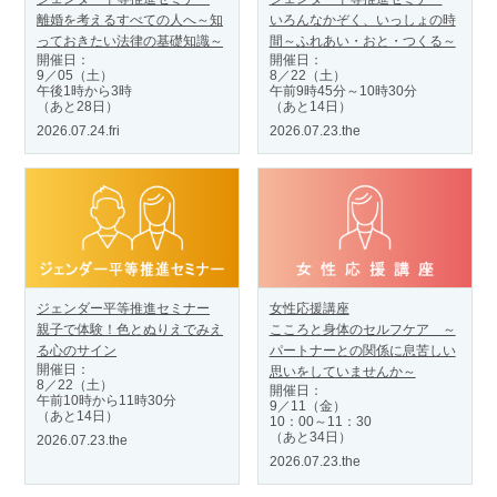
離婚を考えるすべての人へ～知
いろんなかぞく、いっしょの時
っておきたい法律の基礎知識～
間～ふれあい・おと・つくる～
開催日：
開催日：
9／05（土）
8／22（土）
午後1時から3時
午前9時45分～10時30分
（あと28日）
（あと14日）
2026.07.24.fri
2026.07.23.the
ジェンダー平等推進セミナー
女性応援講座
親子で体験！色とぬりえでみえ
こころと身体のセルフケア ～
る心のサイン
パートナーとの関係に息苦しい
開催日：
思いをしていませんか～
8／22（土）
開催日：
午前10時から11時30分
9／11（金）
（あと14日）
10：00～11：30
（あと34日）
2026.07.23.the
2026.07.23.the