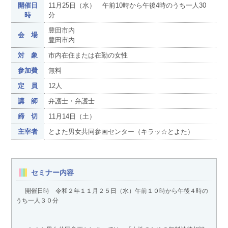
開催日
11月25日（水） 午前10時から午後4時のうち一人30
時
分
豊田市内
会 場
豊田市内
対 象
市内在住または在勤の女性
参加費
無料
定 員
12人
講 師
弁護士・弁護士
締 切
11月14日（土）
主宰者
とよた男女共同参画センター（キラッ☆とよた）
セミナー内容
開催日時 令和２年１１月２５日（水）午前１０時から午後４時の
うち一人３０分