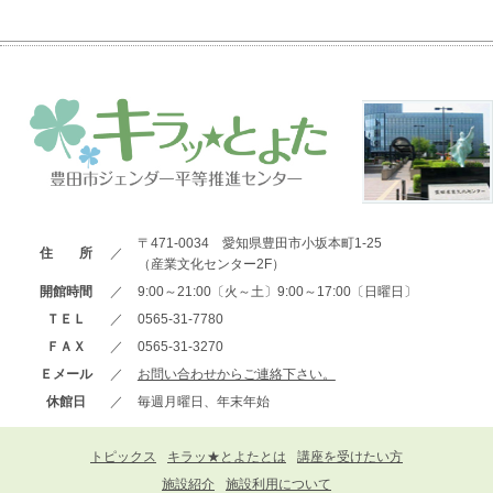
〒471-0034 愛知県豊田市小坂本町1-25
住 所
／
（産業文化センター2F）
開館時間
／
9:00～21:00〔火～土〕9:00～17:00〔日曜日〕
ＴＥＬ
／
0565-31-7780
ＦＡＸ
／
0565-31-3270
Ｅメール
／
お問い合わせからご連絡下さい。
休館日
／
毎週月曜日、年末年始
トピックス
キラッ★とよたとは
講座を受けたい方
施設紹介
施設利用について