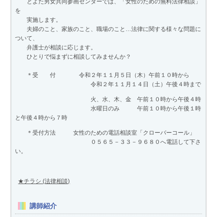
とよた男女共同参画センターでは、「女性のための無料法律相談」
を
実施します。
夫婦のこと、家族のこと、職場のこと…法律に関する様々な問題に
ついて、
弁護士が相談に応じます。
ひとりで悩まずに相談してみませんか？
＊受 付 令和２年１１月５日（木）午前１０時から
令和２年１１月１４日（土）午後４時まで
火、水、木、金 午前１０時から午後４時
水曜日のみ 午前１０時から午後１時
と午後４時から７時
＊受付方法 女性のための電話相談室「クローバーコール」
０５６５－３３－９６８０へ電話して下さ
い。
★チラシ (法律相談)
講師紹介