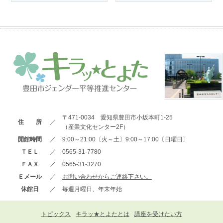
〒471-0034 愛知県豊田市小坂本町1-25
住 所
／
（産業文化センター2F）
開館時間
／
9:00～21:00〔火～土〕9:00～17:00〔日曜日〕
ＴＥＬ
／
0565-31-7780
ＦＡＸ
／
0565-31-3270
Ｅメール
／
お問い合わせからご連絡下さい。
休館日
／
毎週月曜日、年末年始
トピックス
キラッ★とよたとは
講座を受けたい方