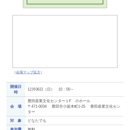
［
会場マップ拡大
］
開催日
12月06日（日） 10：00～
時
豊田産業文化センター１F 小ホール
会 場
〒471-0034 豊田市小坂本町1-25 豊田産業文化セン
ター
対 象
どなたでも
参加費
無料