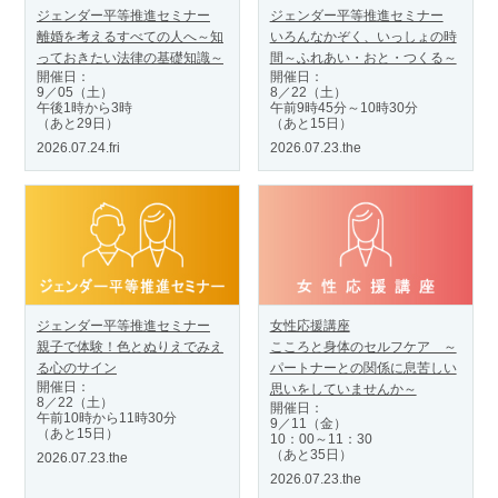
ジェンダー平等推進セミナー
ジェンダー平等推進セミナー
離婚を考えるすべての人へ～知
いろんなかぞく、いっしょの時
っておきたい法律の基礎知識～
間～ふれあい・おと・つくる～
開催日：
開催日：
9／05（土）
8／22（土）
午後1時から3時
午前9時45分～10時30分
（あと29日）
（あと15日）
2026.07.24.fri
2026.07.23.the
ジェンダー平等推進セミナー
女性応援講座
親子で体験！色とぬりえでみえ
こころと身体のセルフケア ～
る心のサイン
パートナーとの関係に息苦しい
開催日：
思いをしていませんか～
8／22（土）
開催日：
午前10時から11時30分
9／11（金）
（あと15日）
10：00～11：30
（あと35日）
2026.07.23.the
2026.07.23.the