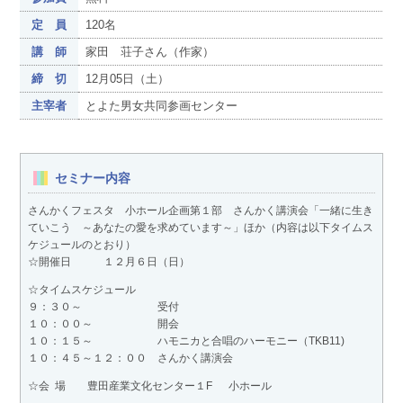
定 員
120名
講 師
家田 荘子さん（作家）
締 切
12月05日（土）
主宰者
とよた男女共同参画センター
セミナー内容
さんかくフェスタ 小ホール企画第１部 さんかく講演会「一緒に生き
ていこう ～あなたの愛を求めています～」ほか（内容は以下タイムス
ケジュールのとおり）
☆開催日 １２月６日（日）
☆タイムスケジュール
９：３０～ 受付
１０：００～ 開会
１０：１５～ ハモニカと合唱のハーモニー（TKB11)
１０：４５～１２：００ さんかく講演会
☆会 場 豊田産業文化センター１F 小ホール