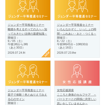
ジェンダー平等推進セミナー
ジェンダー平等推進セミナー
離婚を考えるすべての人へ～知
いろんなかぞく、いっしょの時
っておきたい法律の基礎知識～
間～ふれあい・おと・つくる～
開催日：
開催日：
9／05（土）
8／22（土）
午後1時から3時
午前9時45分～10時30分
（あと30日）
（あと16日）
2026.07.24.fri
2026.07.23.the
ジェンダー平等推進セミナー
女性応援講座
親子で体験！色とぬりえでみえ
こころと身体のセルフケア ～
る心のサイン
パートナーとの関係に息苦しい
開催日：
思いをしていませんか～