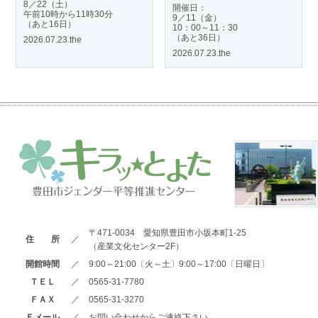
8／22（土）
開催日：
午前10時から11時30分
9／11（金）
（あと16日）
10：00～11：30
（あと36日）
2026.07.23.the
2026.07.23.the
〒471-0034 愛知県豊田市小坂本町1-25
住 所
／
（産業文化センター2F）
開館時間
／
9:00～21:00〔火～土〕9:00～17:00〔日曜日〕
ＴＥＬ
／
0565-31-7780
ＦＡＸ
／
0565-31-3270
Ｅメール
／
お問い合わせからご連絡下さい。