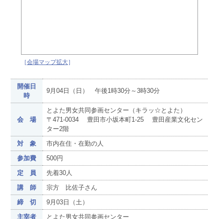
［
会場マップ拡大
］
開催日
9月04日（日） 午後1時30分～3時30分
時
とよた男女共同参画センター（キラッ☆とよた）
会 場
〒471-0034 豊田市小坂本町1-25 豊田産業文化セン
ター2階
対 象
市内在住・在勤の人
参加費
500円
定 員
先着30人
講 師
宗方 比佐子さん
締 切
9月03日（土）
主宰者
とよた男女共同参画センター