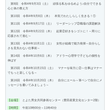
第9回 令和4年9月3日（土） 頑張る私をゆるめよう♪自分でできる
心と体の整え方
第10回 令和4年9月8日（木） 本気でわたしらしく生きる！①
第11回 令和4年9月17日（土） リーダーシップ②職場の課題解決
第12回 令和4年9月22日（木） 起業②好きをシゴトに！～周りに
応援されて進む～
第13回 令和4年10月1日（土） 女性が組織で能力発揮～自分らし
さを見失わない仕事術～
第14回 令和4年10月6日（木） アドラー心理学で子どもの個性を
伸ばす
第15回 令和4年10月15日（土） マナーを味方に②～仕事はマナー
でもっと楽しくなる～
第16回 令和4年10月20日（木） 自分にエール～筆ペンで自分にメ
ッセージを書いてみましょう～
【会場】
とよた男女共同参画センター（豊田産業文化センター2階）
【時間】
午前10時00分～11時40分