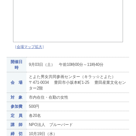
［
会場マップ拡大
］
開催日
9月03日（土） 午前10時00分～11時40分
時
とよた男女共同参画センター（キラッ☆とよた）
会 場
〒471-0034 豊田市小坂本町1-25 豊田産業文化セン
ター2階
対 象
市内在住・在勤の女性
参加費
500円
定 員
各20名
講 師
NPO法人 ブルーバード
締 切
10月19日（水）