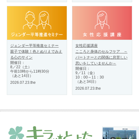
ジェンダー平等推進セミナー
女性応援講座
親子で体験！色とぬりえでみえ
こころと身体のセルフケア ～
る心のサイン
パートナーとの関係に息苦しい
開催日：
思いをしていませんか～
8／22（土）
開催日：
午前10時から11時30分
9／11（金）
（あと14日）
10：00～11：30
（あと34日）
2026.07.23.the
2026.07.23.the