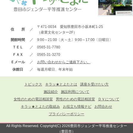
〒471-0034 愛知県豊田市小坂本町1-25
住 所
／
（産業文化センター2F）
開館時間
／
9:00～21:00〔火～土〕9:00～17:00〔日曜日〕
ＴＥＬ
／
0565-31-7780
ＦＡＸ
／
0565-31-3270
Ｅメール
／
お問い合わせからご連絡下さい。
休館日
／
毎週月曜日、年末年始
トピックス
キラッ★とよたとは
講座を受けたい方
施設紹介
施設利用について
女性のための電話相談室
男性のための電話相談室
ＤＶについて
キラッ★とよたの取組み
お役立ち情報ナビ
お問合わせ
プライバシーポリシー
All Rights Reserved. Copyright(C) 2026豊田市ジェンダー平等推進センター
（豊田市）