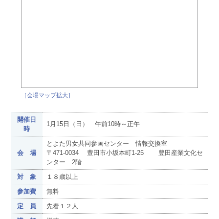
［
会場マップ拡大
］
開催日
1月15日（日） 午前10時～正午
時
とよた男女共同参画センター 情報交換室
会 場
〒471-0034 豊田市小坂本町1-25 豊田産業文化セ
ンター 2階
対 象
１８歳以上
参加費
無料
定 員
先着１２人