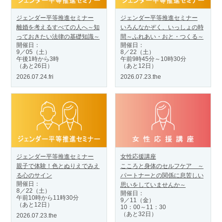
ジェンダー平等推進セミナー
ジェンダー平等推進セミナー
離婚を考えるすべての人へ～知
いろんなかぞく、いっしょの時
っておきたい法律の基礎知識～
間～ふれあい・おと・つくる～
開催日：
開催日：
9／05（土）
8／22（土）
午後1時から3時
午前9時45分～10時30分
（あと26日）
（あと12日）
2026.07.24.fri
2026.07.23.the
ジェンダー平等推進セミナー
女性応援講座
親子で体験！色とぬりえでみえ
こころと身体のセルフケア ～
る心のサイン
パートナーとの関係に息苦しい
開催日：
思いをしていませんか～
8／22（土）
開催日：
午前10時から11時30分
9／11（金）
（あと12日）
10：00～11：30
（あと32日）
2026.07.23.the