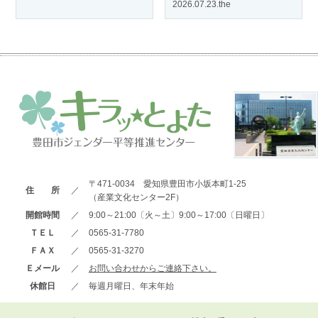
2026.07.23.the
〒471-0034 愛知県豊田市小坂本町1-25
住 所
／
（産業文化センター2F）
開館時間
／
9:00～21:00〔火～土〕9:00～17:00〔日曜日〕
ＴＥＬ
／
0565-31-7780
ＦＡＸ
／
0565-31-3270
Ｅメール
／
お問い合わせからご連絡下さい。
休館日
／
毎週月曜日、年末年始