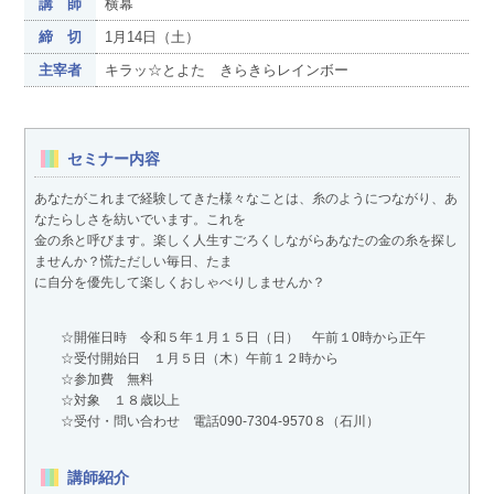
講 師
横幕
締 切
1月14日（土）
主宰者
キラッ☆とよた きらきらレインボー
セミナー内容
あなたがこれまで経験してきた様々なことは、糸のようにつながり、あ
なたらしさを紡いでいます。これを
金の糸と呼びます。楽しく人生すごろくしながらあなたの金の糸を探し
ませんか？慌ただしい毎日、たま
に自分を優先して楽しくおしゃべりしませんか？
☆開催日時 令和５年１月１５日（日） 午前１0時から正午
☆受付開始日 １月５日（木）午前１２時から
☆参加費 無料
☆対象 １８歳以上
☆受付・問い合わせ 電話090-7304-9570８（石川）
講師紹介