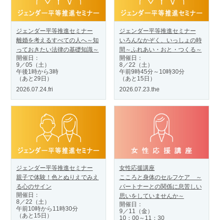
ジェンダー平等推進セミナー
ジェンダー平等推進セミナー
離婚を考えるすべての人へ～知
いろんなかぞく、いっしょの時
っておきたい法律の基礎知識～
間～ふれあい・おと・つくる～
開催日：
開催日：
9／05（土）
8／22（土）
午後1時から3時
午前9時45分～10時30分
（あと29日）
（あと15日）
2026.07.24.fri
2026.07.23.the
ジェンダー平等推進セミナー
女性応援講座
親子で体験！色とぬりえでみえ
こころと身体のセルフケア ～
る心のサイン
パートナーとの関係に息苦しい
開催日：
思いをしていませんか～
8／22（土）
開催日：
午前10時から11時30分
9／11（金）
（あと15日）
10：00～11：30