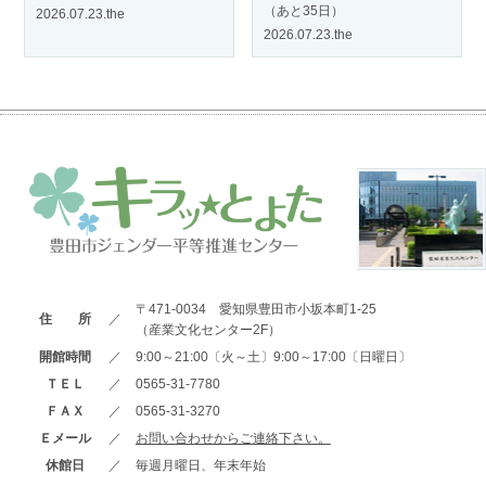
（あと35日）
2026.07.23.the
2026.07.23.the
〒471-0034 愛知県豊田市小坂本町1-25
住 所
／
（産業文化センター2F）
開館時間
／
9:00～21:00〔火～土〕9:00～17:00〔日曜日〕
ＴＥＬ
／
0565-31-7780
ＦＡＸ
／
0565-31-3270
Ｅメール
／
お問い合わせからご連絡下さい。
休館日
／
毎週月曜日、年末年始