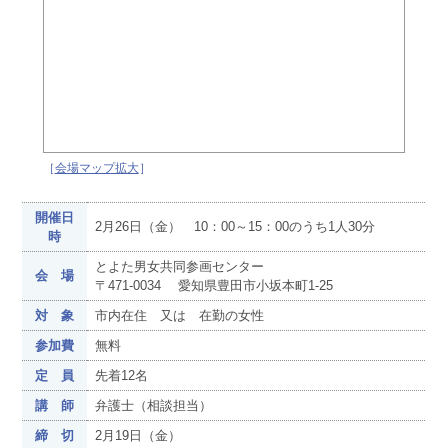
［
会場マップ拡大
］
開催日
2月26日（金） 10：00～15：00のうち1人30分
時
とよた男女共同参画センター
会 場
〒471-0034 愛知県豊田市小坂本町1-25
対 象
市内在住 又は 在勤の女性
参加費
無料
定 員
先着12名
講 師
弁護士（相談担当）
締 切
2月19日（金）