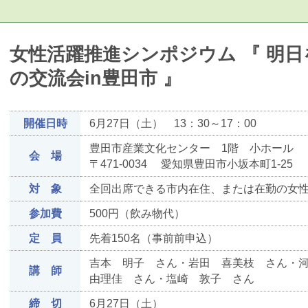
女性活躍推進シンポジウム 『 明
の交流会in豊田市 』
開催日時
6月27日（土） 13：30～17：00
豊田市産業文化センター 1階 小ホール
会 場
〒471-0034 愛知県豊田市小坂本町1-25
対 象
全回出席できる市内在住、または在勤の女
参加費
500円（飲み物代）
定 員
先着150名（事前前申込）
吉本 明子 さん・岩田 喜美枝 さん・
講 師
由理佳 さん・塩崎 敦子 さん
締 切
6月27日（土）