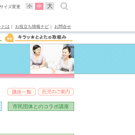
大
中
小
サイズ変更
たとは
｜
お役立ち情報ナビ
｜
お問合せ
市民団体との
コラボ講座