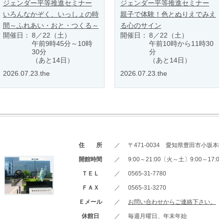
ジェンダー平等推進セミナー
ジェンダー平等推進セミナー
いろんなかぞく、いっしょの時
親子で体験！色とぬりえでみえ
間～ふれあい・おと・つくる～
る心のサイン
開催日：
8／22（土）
開催日：
8／22（土）
午前9時45分～10時
午前10時から11時30
30分
分
（あと14日）
（あと14日）
2026.07.23.the
2026.07.23.the
住 所
／
〒471-0034 愛知県豊田市小坂本町
開館時間
／
9:00～21:00〔火～土〕9:00～1
ＴＥＬ
／
0565-31-7780
ＦＡＸ
／
0565-31-3270
Ｅメール
／
お問い合わせからご連絡下さい。
休館日
／
毎週月曜日、年末年始