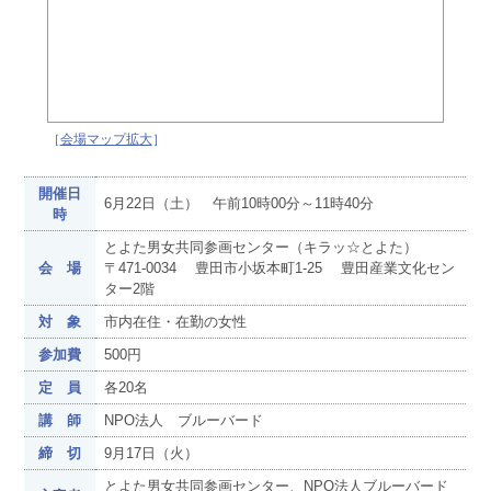
［
会場マップ拡大
］
開催日
6月22日（土） 午前10時00分～11時40分
時
とよた男女共同参画センター（キラッ☆とよた）
会 場
〒471-0034 豊田市小坂本町1-25 豊田産業文化セン
ター2階
対 象
市内在住・在勤の女性
参加費
500円
定 員
各20名
講 師
NPO法人 ブルーバード
締 切
9月17日（火）
とよた男女共同参画センター、NPO法人ブルーバード