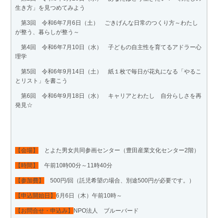
生き方」を見つめてみよう
第3回 令和6年7月6日（土） ごきげんな日常のつくり方～わたし
が整う、暮らしが整う～
第4回 令和6年7月10日（水） 子どもの自主性を育てるアドラー心
理学
第5回 令和6年9月14日（土） 紙１枚で毎日が花丸になる「やるこ
とリスト」を書こう
第6回 令和6年9月18日（水） キャリアとわたし 自分らしさを再
発見☆
【会場】
とよた男女共同参画センター（豊田産業文化センター2階）
【時間】
午前10時00分～11時40分
【参加費】
500円/回（託児希望の場合、別途500円が必要です。）
【申込開始日】
6月6日（木）午前10時～
【お問合せ・申込み】
NPO法人 ブルーバード