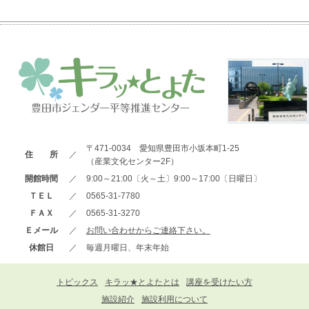
〒471-0034 愛知県豊田市小坂本町1-25
住 所
／
（産業文化センター2F）
開館時間
／
9:00～21:00〔火～土〕9:00～17:00〔日曜日〕
ＴＥＬ
／
0565-31-7780
ＦＡＸ
／
0565-31-3270
Ｅメール
／
お問い合わせからご連絡下さい。
休館日
／
毎週月曜日、年末年始
トピックス
キラッ★とよたとは
講座を受けたい方
施設紹介
施設利用について