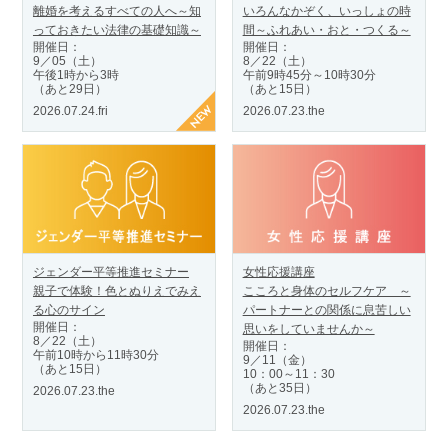
離婚を考えるすべての人へ～知
いろんなかぞく、いっしょの時
っておきたい法律の基礎知識～
間～ふれあい・おと・つくる～
開催日：
開催日：
9／05（土）
8／22（土）
午後1時から3時
午前9時45分～10時30分
（あと29日）
（あと15日）
2026.07.24.fri
2026.07.23.the
ジェンダー平等推進セミナー
女性応援講座
親子で体験！色とぬりえでみえ
こころと身体のセルフケア ～
る心のサイン
パートナーとの関係に息苦しい
開催日：
思いをしていませんか～
8／22（土）
開催日：
午前10時から11時30分
9／11（金）
（あと15日）
10：00～11：30
（あと35日）
2026.07.23.the
2026.07.23.the