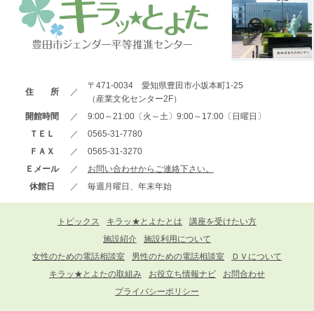
〒471-0034 愛知県豊田市小坂本町1-25
住 所
／
（産業文化センター2F）
開館時間
／
9:00～21:00〔火～土〕9:00～17:00〔日曜日〕
ＴＥＬ
／
0565-31-7780
ＦＡＸ
／
0565-31-3270
Ｅメール
／
お問い合わせからご連絡下さい。
休館日
／
毎週月曜日、年末年始
トピックス
キラッ★とよたとは
講座を受けたい方
施設紹介
施設利用について
女性のための電話相談室
男性のための電話相談室
ＤＶについて
キラッ★とよたの取組み
お役立ち情報ナビ
お問合わせ
プライバシーポリシー