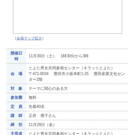
［
会場マップ拡大
］
開催日
11月30日（土） 1時30分から3時
時
とよた男女共同参画センター（キラッ☆とよた）
会 場
〒471-0034 豊田市小坂本町1-25 豊田産業文化セン
ター2階
対 象
テーマに関心のある方
参加費
無料
定 員
先着40名
講 師
正井 禮子さん
締 切
11月29日（金）
主宰者
とよた男女共同参画センター（キラッ☆とよた）