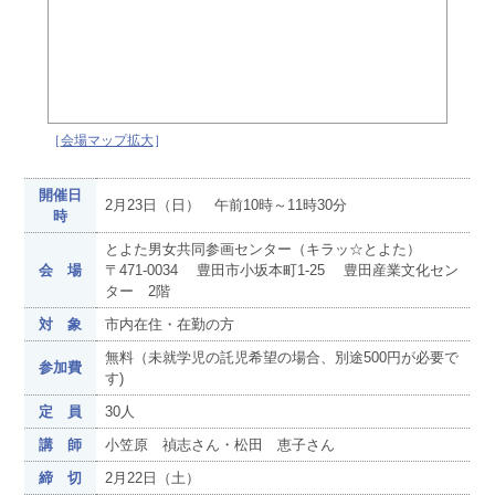
［
会場マップ拡大
］
開催日
2月23日（日） 午前10時～11時30分
時
とよた男女共同参画センター（キラッ☆とよた）
会 場
〒471-0034 豊田市小坂本町1-25 豊田産業文化セン
ター 2階
対 象
市内在住・在勤の方
無料（未就学児の託児希望の場合、別途500円が必要で
参加費
す)
定 員
30人
講 師
小笠原 禎志さん・松田 恵子さん
締 切
2月22日（土）