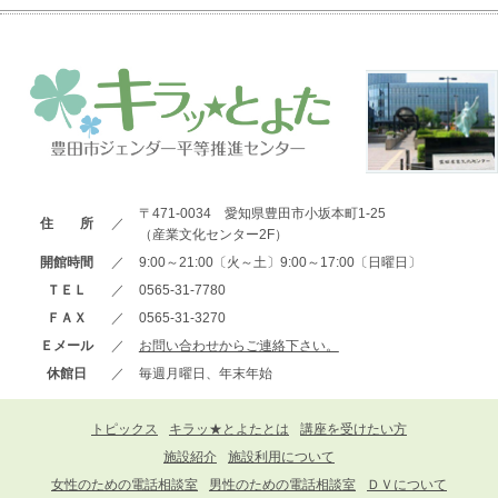
〒471-0034 愛知県豊田市小坂本町1-25
住 所
／
（産業文化センター2F）
開館時間
／
9:00～21:00〔火～土〕9:00～17:00〔日曜日〕
ＴＥＬ
／
0565-31-7780
ＦＡＸ
／
0565-31-3270
Ｅメール
／
お問い合わせからご連絡下さい。
休館日
／
毎週月曜日、年末年始
トピックス
キラッ★とよたとは
講座を受けたい方
施設紹介
施設利用について
女性のための電話相談室
男性のための電話相談室
ＤＶについて