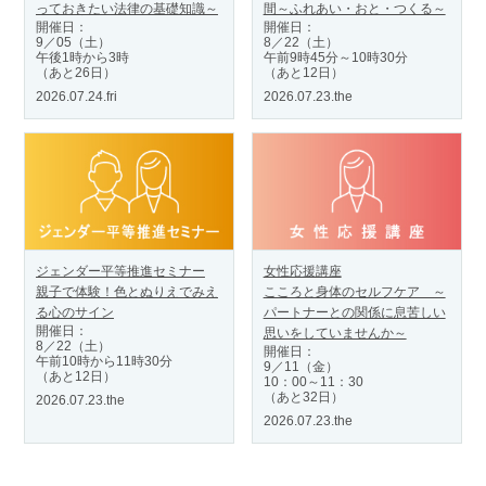
っておきたい法律の基礎知識～
間～ふれあい・おと・つくる～
開催日：
開催日：
9／05（土）
8／22（土）
午後1時から3時
午前9時45分～10時30分
（あと26日）
（あと12日）
2026.07.24.fri
2026.07.23.the
ジェンダー平等推進セミナー
女性応援講座
親子で体験！色とぬりえでみえ
こころと身体のセルフケア ～
る心のサイン
パートナーとの関係に息苦しい
開催日：
思いをしていませんか～
8／22（土）
開催日：
午前10時から11時30分
9／11（金）
（あと12日）
10：00～11：30
（あと32日）
2026.07.23.the
2026.07.23.the