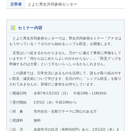
主宰者
とよた男女共同参画センター
セミナー内容
とよた男女共同参画センターでは、男女共同参画セミナー「アナタは
もうやっている！？ゼロから始めるシンプル防災」を開催します。
災害はいつ起きるかわかりません。万が一に備えて事前に準備をして
いますか？「何からはじめたらよいのかわからない…」「防災グッズを
準備するのは大変」という方もいらっしゃるかもしれません。
この講座では、日常生活にあるものを活用して、誰もが取り組みやす
い防災・減災術について学びます。生活の中に「シンプル防災」を取り
入れてみませんか。皆様のご参加をお待ちしています。
◇開催日時 令和7年2月23日（日） 午前10時～11時30分
◇受付開始 2月5日（水）午前10時から
◇対 象 市内在住・在勤でテーマに関心のある方
◇受講料 無料
◇託 児 未就学児の託児（有料500円）あり。2月13日（木）ま