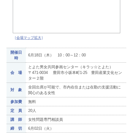
［
会場マップ拡大
］
開催日
6月18日（木） 10：00～12：00
時
とよた男女共同参画センター（キラッ☆とよた）
会 場
〒471-0034 豊田市小坂本町1-25 豊田産業文化セン
ター２階
全回出席が可能で、市内在住または在勤の支援活動に
対 象
関心のある女性
参加費
無料
定 員
20人
講 師
女性問題専門相談員
締 切
6月02日（火）