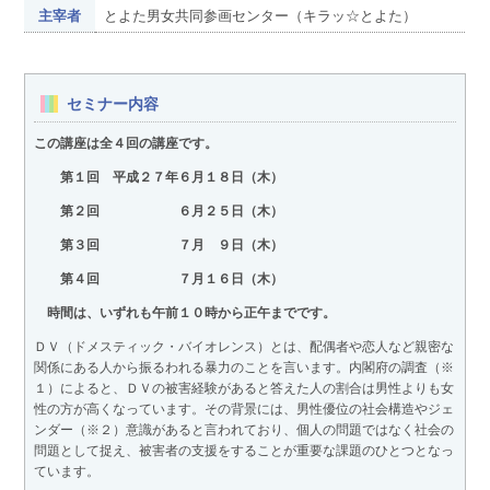
主宰者
とよた男女共同参画センター（キラッ☆とよた）
セミナー内容
この講座は全４回の講座です。
第１回 平成２７年６月１８日（木）
第２回 ６月２５日（木）
第３回 ７月 ９日（木）
第４回 ７月１６日（木）
時間は、いずれも午前１０時から正午までです。
ＤＶ（ドメスティック・バイオレンス）とは、配偶者や恋人など親密な
関係にある人から振るわれる暴力のことを言います。内閣府の調査（※
１）によると、ＤＶの被害経験があると答えた人の割合は男性よりも女
性の方が高くなっています。その背景には、男性優位の社会構造やジェ
ンダー（※２）意識があると言われており、個人の問題ではなく社会の
問題として捉え、被害者の支援をすることが重要な課題のひとつとなっ
ています。