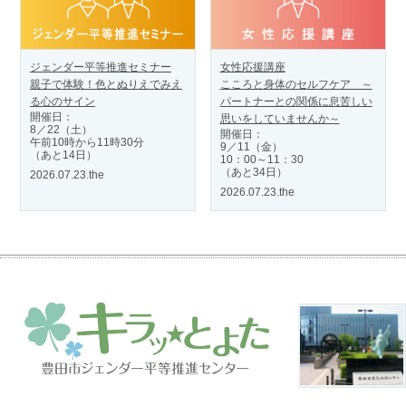
ジェンダー平等推進セミナー
女性応援講座
親子で体験！色とぬりえでみえ
こころと身体のセルフケア ～
る心のサイン
パートナーとの関係に息苦しい
開催日：
思いをしていませんか～
8／22（土）
開催日：
午前10時から11時30分
9／11（金）
（あと14日）
10：00～11：30
（あと34日）
2026.07.23.the
2026.07.23.the