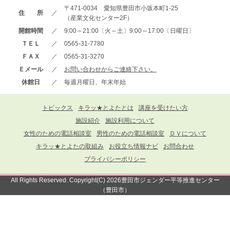
〒471-0034 愛知県豊田市小坂本町1-25
住 所
／
（産業文化センター2F）
開館時間
／
9:00～21:00〔火～土〕9:00～17:00〔日曜日〕
ＴＥＬ
／
0565-31-7780
ＦＡＸ
／
0565-31-3270
Ｅメール
／
お問い合わせからご連絡下さい。
休館日
／
毎週月曜日、年末年始
トピックス
キラッ★とよたとは
講座を受けたい方
施設紹介
施設利用について
女性のための電話相談室
男性のための電話相談室
ＤＶについて
キラッ★とよたの取組み
お役立ち情報ナビ
お問合わせ
プライバシーポリシー
All Rights Reserved. Copyright(C) 2026豊田市ジェンダー平等推進センター
（豊田市）